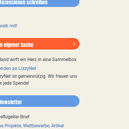
Rezensionen schreiben
reib mit!
In eigener Sache
nden an LizzyNet
zyNet ist gemeinnützig. Wir freuen uns
r jede Spende!
Newsletter
e Projekte, Wettbewerbe, Artikel