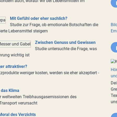
 sondern auch, worauf wir bei Lebensmitteln im
Mit Gefühl oder eher sachlich?
Studie zur Frage, ob emotionale Botschaften die
Bil
erte Lebensmittel steigern
Ern
Zwischen Genuss und Gewissen
Studie untersuchte die Frage, was
rung wichtig ist
r attraktiver?
Hör
produkte weniger kosten, werden sie eher akzeptiert -
und
Dei
Gre
 das Klima
Tex
r weltweiten Treibhausgasemissionen des
uns
ransport verursacht
Moral des Verzichts