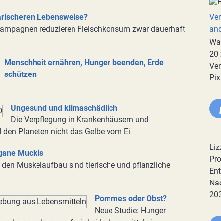
tarischeren Lebensweise?
Ver
kampagnen reduzieren Fleischkonsum zwar dauerhaft
an
War
20 
Menschheit ernähren, Hunger beenden, Erde
Ver
schützen
Pix
Ungesund und klimaschädlich
Die Verpflegung in Krankenhäusern und
 den Planeten nicht das Gelbe vom Ei
Liz
gane Muckis
Pro
 den Muskelaufbau sind tierische und pflanzliche
Ent
Nac
20
Pommes oder Obst?
Neue Studie: Hunger