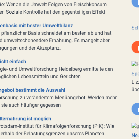
ie: Wer an die Umwelt-Folgen von Fleischkonsum
ber: Soziale Kontrolle hat den gegenteiligen Effekt
zenbasis mit bester Umweltbilanz
Sch
f pflanzlicher Basis schneidet am besten ab und hat
und umweltschonendere Ernährung. Es mangelt aber
ngungen und der Akzeptanz.
icht einfach
ergie- und Umweltforschung Heidelberg ermittelte den
Spe
glichen Lebensmitteln und Gerichten
Liz
übe
ngebot bestimmt die Auswahl
orschung zu verändertem Menüangebot: Werden mehr
n sie auch häufiger gegessen
ternährung ist möglich
tsdam-Institut für Klimafolgenforschung (PIK): Wie
nerhalb der Belastungsgrenzen unseres Planeten
Neu