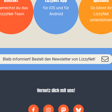
Kontakt
LizzyNet App
Spenden
erreichst du das
für iOS und für
So könnt ihr
izzyNet-Team
Android
LizzyNet
unterstützen
Bleib informiert! Bestell den Newsletter von LizzyNet!
Vernetz dich mit uns!