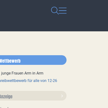
Wettbewerb
reibwettbewerb für alle von 12-26
Anzeige