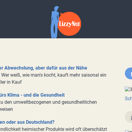
r Abwechslung, aber dafür aus der Nähe
: Wer weiß, wie man's kocht, kauft mehr saisonal ein
ler in Kauf
ürs Klima - und die Gesundheit
Sch
zu den umweltbezogenen und gesundheitlichen
weisen
en oder aus Deutschland?
ndlichkeit heimischer Produkte wird oft überschätzt