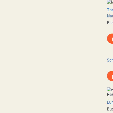
Th
Nac
Bil
Sch
Eur
Buc