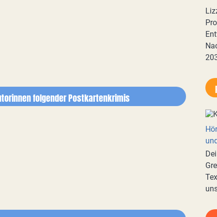
Liz
Pro
Ent
Nac
20
torinnen folgender Postkartenkrimis
Hör
und
Dei
Gre
Tex
uns