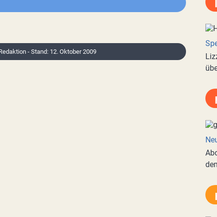
Spe
 Redaktion - Stand: 12. Oktober 2009
Liz
übe
Neu
Abo
de