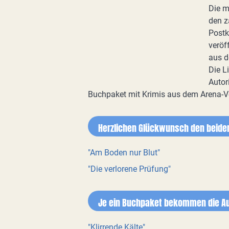
Die m
den z
Postk
veröf
aus d
Die L
Autor
Buchpaket mit Krimis aus dem Arena-Ve
Herzlichen Glückwunsch den beiden
"Am Boden nur Blut"
"Die verlorene Prüfung"
Je ein Buchpaket bekommen die Au
"Klirrende Kälte"