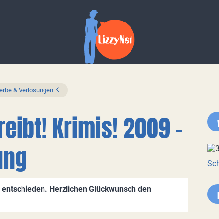
rbe & Verlosungen
ibt! Krimis! 2009 -
ung
Sch
t entschieden. Herzlichen Glückwunsch den