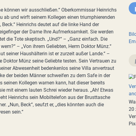
che können wir ausschließen.“ Oberkommissar Heinrichs
 ab und wirft seinem Kollegen einen triumphierenden
h, Beck.“ Heinrichs deutet auf die linke Hand der
eigefinger der Dame Ihre Aufmerksamkeit. Sie werden
Bil
tet die Tote skeptisch. „Und?“ – „Ganz einfach. Die
Ern
on wem?“ – „Von ihrem Geliebten, Herrn Doktor Münz.“
ut seiner Haushälterin ist er zurzeit außer Lande.“ –
te Doktor Münz seine Geliebte testen. Sein Vertrauen zu
n seiner Abwesenheit bedenkenlos seine Villa anvertraut
cke der beiden Männer schweifen zu dem Safe in der
 seinen Kollegen warnen kann, hat dieser bereits
Ver
sie mit einem lauten Schrei wieder heraus. „Ah! Etwas
an
eht Heinrichs sein Mobiltelefon aus der Brusttasche
War
r. „Nun, Beck“, seufzt er, „dies könnten auch die
20 
esen sein.“
Ver
Pix