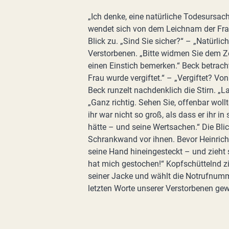
„Ich denke, eine natürliche Todesursa
wendet sich von dem Leichnam der Frau
Blick zu. „Sind Sie sicher?“ – „Natürlic
Verstorbenen. „Bitte widmen Sie dem Z
einen Einstich bemerken.“ Beck betrach
Frau wurde vergiftet.“ – „Vergiftet? V
Beck runzelt nachdenklich die Stirn. „La
„Ganz richtig. Sehen Sie, offenbar woll
ihr war nicht so groß, als dass er ihr i
hätte – und seine Wertsachen.“ Die Bli
Schrankwand vor ihnen. Bevor Heinrichs
seine Hand hineingesteckt – und zieht 
hat mich gestochen!“ Kopfschüttelnd zi
seiner Jacke und wählt die Notrufnumme
letzten Worte unserer Verstorbenen gew