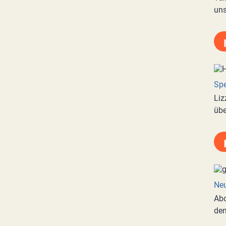
uns
Spe
Liz
übe
Neu
Abo
de