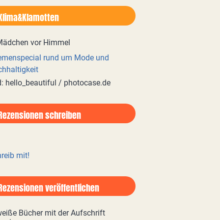
Klima&Klamotten
emenspecial rund um Mode und
hhaltigkeit
d: hello_beautiful / photocase.de
Rezensionen schreiben
reib mit!
Rezensionen veröffentlichen