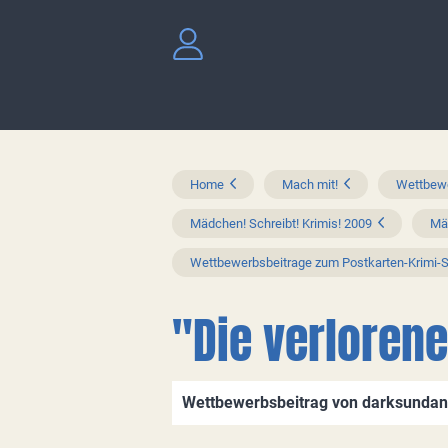
Home
Mach mit!
Wettbewe
Mädchen! Schreibt! Krimis! 2009
Mäd
Wettbewerbsbeitrage zum Postkarten-Krimi-
"Die verloren
Wettbewerbsbeitrag von darksundan