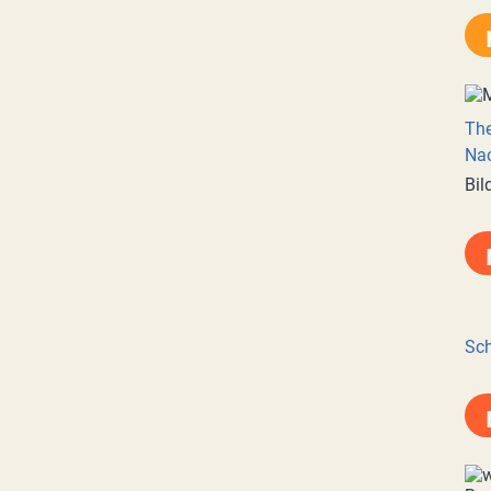
Th
Nac
Bil
Sch