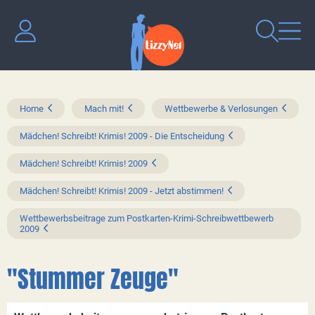
Home
Mach mit!
Wettbewerbe & Verlosungen
Mädchen! Schreibt! Krimis! 2009 - Die Entscheidung
Mädchen! Schreibt! Krimis! 2009
Mädchen! Schreibt! Krimis! 2009 - Jetzt abstimmen!
Wettbewerbsbeitrage zum Postkarten-Krimi-Schreibwettbewerb
2009
"Stummer Zeuge"