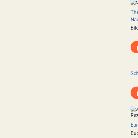
Th
Nac
Bil
Sch
Eur
Buc