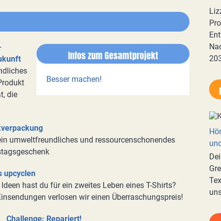
Liz
Pro
Ent
Nac
-
Infos zum Gesamtprojekt
20
ukunft
ndliches
Besser machen!
Produkt
t, die
kverpackung
Hör
 ein umweltfreundliches und ressourcenschonendes
und
tstagsgeschenk
Dei
Gre
s upcyclen
Tex
Ideen hast du für ein zweites Leben eines T-Shirts?
uns
 Einsendungen verlosen wir einen Überraschungspreis!
Challenge: Repariert!