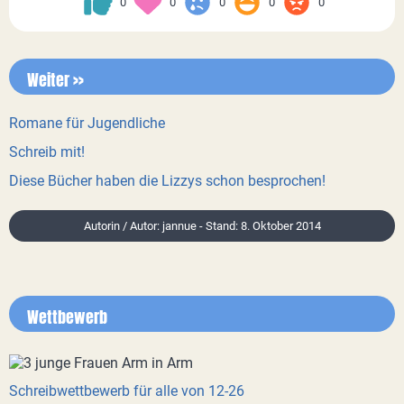
0
0
0
0
0
Weiter >>
Romane für Jugendliche
Schreib mit!
Diese Bücher haben die Lizzys schon besprochen!
Autorin / Autor: jannue - Stand: 8. Oktober 2014
Wettbewerb
Schreibwettbewerb für alle von 12-26