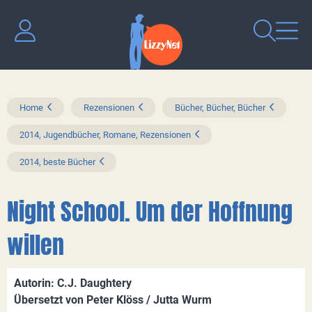
Home
Rezensionen
Bücher, Bücher, Bücher
2014, Jugendbücher, Romane, Rezensionen
2014, beste Bücher
Night School. Um der Hoffnung
willen
Autorin: C.J. Daughtery
Übersetzt von Peter Klöss / Jutta Wurm