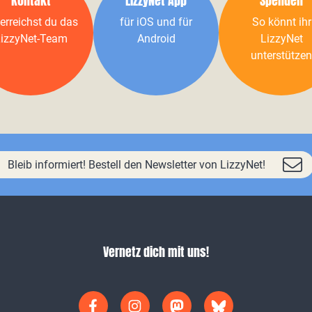
Kontakt
LizzyNet App
Spenden
erreichst du das
für iOS und für
So könnt ihr
izzyNet-Team
Android
LizzyNet
unterstützen
Bleib informiert! Bestell den Newsletter von LizzyNet!
Vernetz dich mit uns!