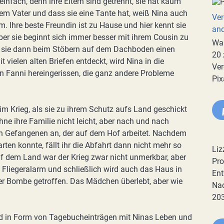
einfach, denn ihre Eltern sind getrennt, sie hat kaum
rem Vater und dass sie eine Tante hat, weiß Nina auch
Ver
em. Ihre beste Freundin ist zu Hause und hier kennt sie
an
er sie beginnt sich immer besser mit ihrem Cousin zu
War
s sie dann beim Stöbern auf dem Dachboden einen
20 
it vielen alten Briefen entdeckt, wird Nina in die
Ver
n Fanni hereingerissen, die ganz andere Probleme
Pix
 im Krieg, als sie zu ihrem Schutz aufs Land geschickt
hne ihre Familie nicht leicht, aber nach und nach
en Gefangenen an, der auf dem Hof arbeitet. Nachdem
rten konnte, fällt ihr die Abfahrt dann nicht mehr so
Liz
 Auf dem Land war der Krieg zwar nicht unmerkbar, aber
Pro
g Fliegeralarm und schließlich wird auch das Haus in
Ent
ner Bombe getroffen. Das Mädchen überlebt, aber wie
Nac
20
d in Form von Tagebucheinträgen mit Ninas Leben und