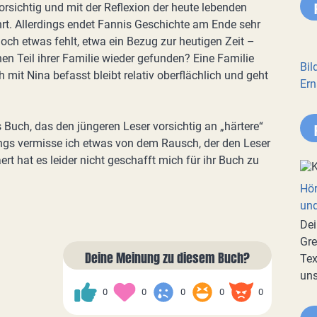
orsichtig und mit der Reflexion der heute lebenden
rt. Allerdings endet Fannis Geschichte am Ende sehr
ch etwas fehlt, etwa ein Bezug zur heutigen Zeit –
en Teil ihrer Familie wieder gefunden? Eine Familie
Bil
 mit Nina befasst bleibt relativ oberflächlich und geht
Ern
es Buch, das den jüngeren Leser vorsichtig an „härtere“
ings vermisse ich etwas von dem Rausch, der den Leser
ert hat es leider nicht geschafft mich für ihr Buch zu
Hör
und
Dei
Gre
Deine Meinung zu diesem Buch?
Tex
uns
0
0
0
0
0