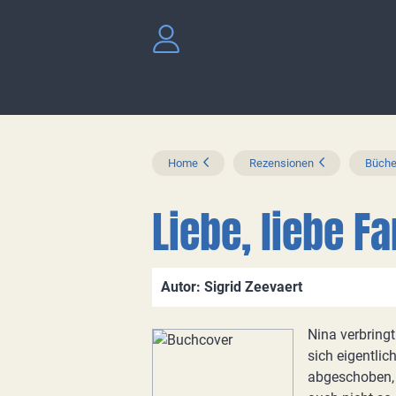
Home
Rezensionen
Büche
Liebe, liebe Fa
Autor: Sigrid Zeevaert
Nina verbringt
sich eigentlic
abgeschoben, u