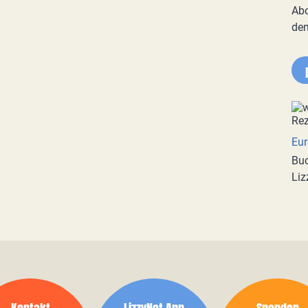
Abo
de
Eur
Buc
Liz