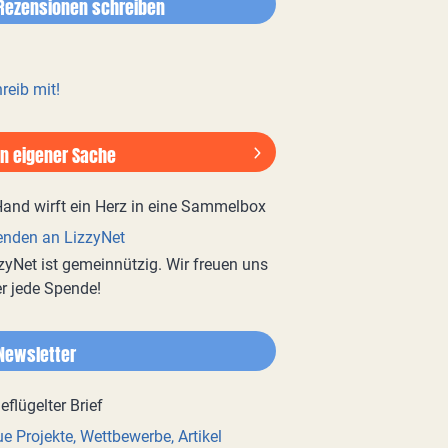
Rezensionen schreiben
reib mit!
In eigener Sache
nden an LizzyNet
zyNet ist gemeinnützig. Wir freuen uns
r jede Spende!
Newsletter
e Projekte, Wettbewerbe, Artikel