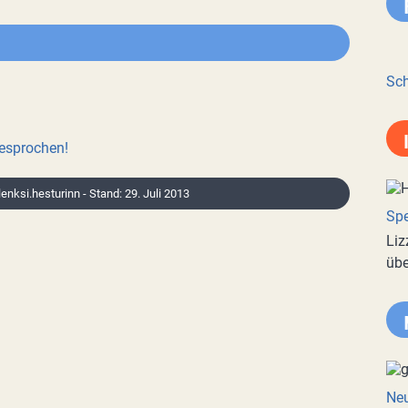
Sch
besprochen!
slenksi.hesturinn - Stand: 29. Juli 2013
Spe
Liz
übe
Neu