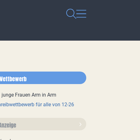
Wettbewerb
reibwettbewerb für alle von 12-26
Anzeige