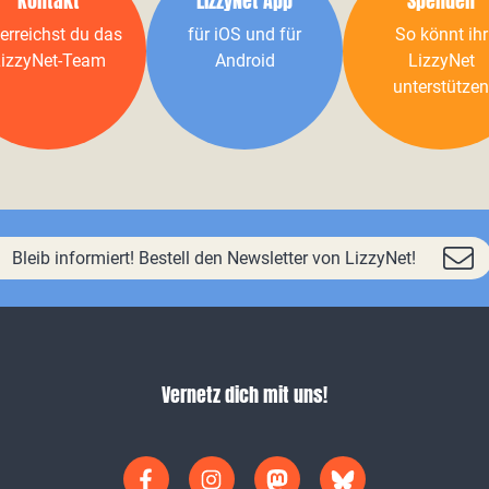
Kontakt
LizzyNet App
Spenden
erreichst du das
für iOS und für
So könnt ihr
izzyNet-Team
Android
LizzyNet
unterstützen
Bleib informiert! Bestell den Newsletter von LizzyNet!
Vernetz dich mit uns!