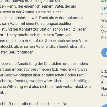
 informatives Buch. Es geht um den
en Henry, der eigentlich seinem Vater, der als
Ver
urzeit in der Antarktis arbeitet, einen
an
besuch abstatten will. Doch als er dort ankommt
War
ss sein Vater mit einer Forschungsexpedition
20 
ist und der Kontakt zur Station schon seit 12 Tagen
Ver
st... Henry macht sich mit einem Team von
Pix
ern und einem Arzt auf die Suche nach seinem Vater.
tdeckt, als er seinen Vater endlich findet, übertrifft
sten Befürchtungen...
hrieben, die Ausrüstung der Charaktere und besonders
iert und informativ beschrieben (z.B. wird erklärt, was
Liz
her Geschwindigkeit über antarktischen Boden fegt,
Pro
 schockgefrostet geworden wäre: Überall gleichmäßige
Ent
che Witterung wird also nicht einfach verharmlost, wie
Nac
mt.
20
 lebhaft und authentisch beschrieben. Nur