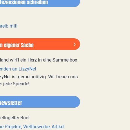
Rezensionen schreiben
reib mit!
In eigener Sache
nden an LizzyNet
zyNet ist gemeinnützig. Wir freuen uns
r jede Spende!
Newsletter
e Projekte, Wettbewerbe, Artikel