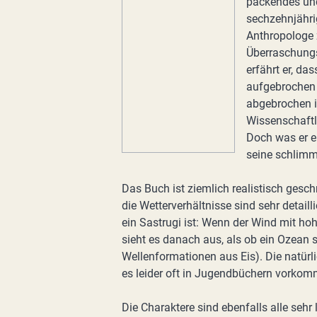
packendes und
sechzehnjährig
Anthropologe z
Überraschungs
erfährt er, da
aufgebrochen 
abgebrochen i
Wissenschaftl
Doch was er en
seine schlimm
Das Buch ist ziemlich realistisch gesc
die Wetterverhältnisse sind sehr detaill
ein Sastrugi ist: Wenn der Wind mit ho
sieht es danach aus, als ob ein Ozean
Wellenformationen aus Eis). Die natürli
es leider oft in Jugendbüchern vorkom
Die Charaktere sind ebenfalls alle sehr