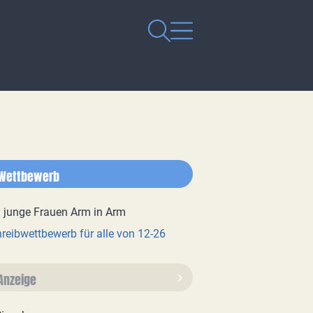
Wettbewerb
reibwettbewerb für alle von 12-26
Anzeige