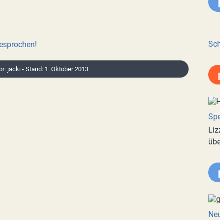
Sch
besprochen!
or: jacki - Stand: 1. Oktober 2013
Spe
Liz
übe
Neu