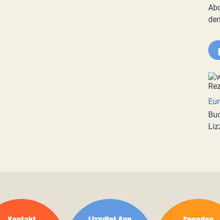
Abo
de
Eur
Buc
Liz