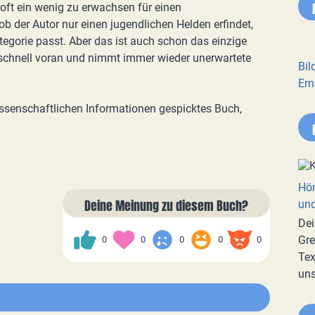
oft ein wenig zu erwachsen für einen
 ob der Autor nur einen jugendlichen Helden erfindet,
egorie passt. Aber das ist auch schon das einzige
chnell voran und nimmt immer wieder unerwartete
Bil
Ern
wissenschaftlichen Informationen gespicktes Buch,
Hör
Deine Meinung zu diesem Buch?
und
Dei
Gre
0
0
0
0
0
Tex
uns