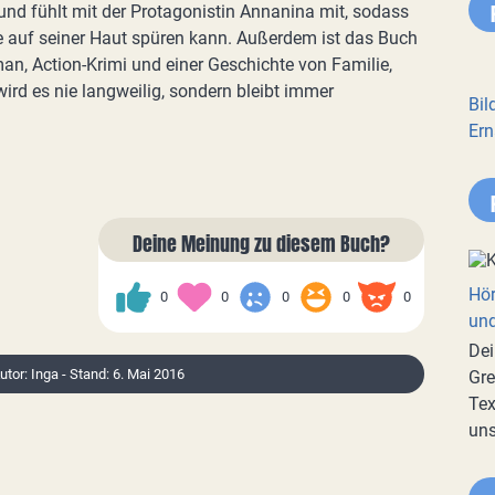
und fühlt mit der Protagonistin Annanina mit, sodass
 auf seiner Haut spüren kann. Außerdem ist das Buch
n, Action-Krimi und einer Geschichte von Familie,
ird es nie langweilig, sondern bleibt immer
Bil
Ern
Deine Meinung zu diesem Buch?
Hör
0
0
0
0
0
und
Dei
Autor: Inga - Stand: 6. Mai 2016
Gre
Tex
uns