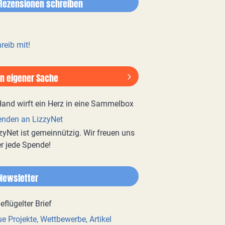
Rezensionen schreiben
reib mit!
In eigener Sache
nden an LizzyNet
zyNet ist gemeinnützig. Wir freuen uns
r jede Spende!
Newsletter
e Projekte, Wettbewerbe, Artikel