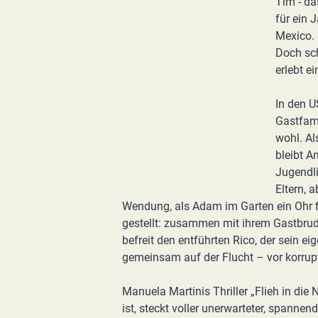
Tim - da
für ein 
Mexico. 
Doch sch
erlebt ei
In den U
Gastfami
wohl. Al
bleibt 
Jugendl
Eltern, 
Wendung, als Adam im Garten ein Ohr fi
gestellt: zusammen mit ihrem Gastbru
befreit den entführten Rico, der sein ei
gemeinsam auf der Flucht – vor korrup
Manuela Martinis Thriller „Flieh in die
ist, steckt voller unerwarteter, spann