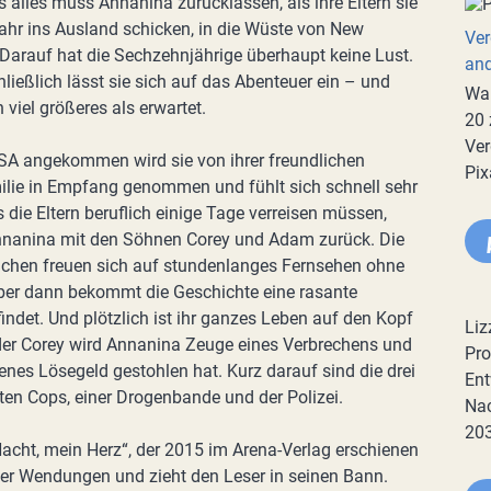
s alles muss Annanina zurücklassen, als ihre Eltern sie
Jahr ins Ausland schicken, in die Wüste von New
Ver
Darauf hat die Sechzehnjährige überhaupt keine Lust.
an
ließlich lässt sie sich auf das Abenteuer ein – und
War
n viel größeres als erwartet.
20 
Ver
SA angekommen wird sie von ihrer freundlichen
Pix
lie in Empfang genommen und fühlt sich schnell sehr
s die Eltern beruflich einige Tage verreisen müssen,
Annanina mit den Söhnen Corey und Adam zurück. Die
ichen freuen sich auf stundenlanges Fernsehen ohne
aber dann bekommt die Geschichte eine rasante
ndet. Und plötzlich ist ihr ganzes Leben auf den Kopf
Liz
der Corey wird Annanina Zeuge eines Verbrechens und
Pro
genes Lösegeld gestohlen hat. Kurz darauf sind die drei
Ent
ten Cops, einer Drogenbande und der Polizei.
Nac
20
 Nacht, mein Herz“, der 2015 im Arena-Verlag erschienen
ender Wendungen und zieht den Leser in seinen Bann.