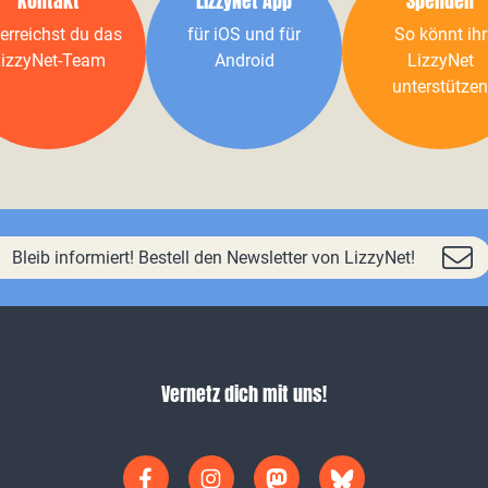
Kontakt
LizzyNet App
Spenden
erreichst du das
für iOS und für
So könnt ihr
izzyNet-Team
Android
LizzyNet
unterstützen
Bleib informiert! Bestell den Newsletter von LizzyNet!
Vernetz dich mit uns!