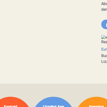
Abo
de
Eur
Buc
Liz