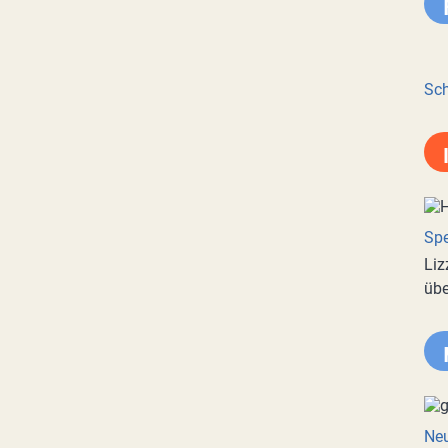
Sch
Spe
Liz
übe
Neu