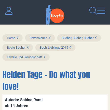
Home
Rezensionen
Bücher, Bücher, Bücher
Beste Bücher
Buch-Lieblinge 2015
Familie und Freundschaft
Helden Tage - Do what you
love!
Autorin: Sabine Raml
ab 14 Jahren