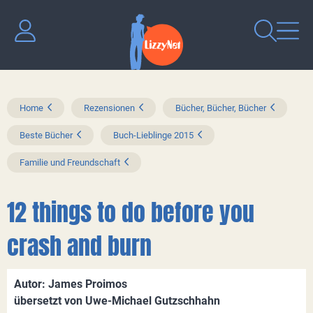
Home
Rezensionen
Bücher, Bücher, Bücher
Beste Bücher
Buch-Lieblinge 2015
Familie und Freundschaft
12 things to do before you
crash and burn
Autor: James Proimos
übersetzt von Uwe-Michael Gutzschhahn