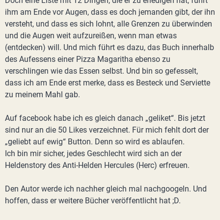
Doch eine Liste mit 12 Dingen, die er zu erledigen hat, führt
ihm am Ende vor Augen, dass es doch jemanden gibt, der ihn
versteht, und dass es sich lohnt, alle Grenzen zu überwinden
und die Augen weit aufzureißen, wenn man etwas
(entdecken) will. Und mich führt es dazu, das Buch innerhalb
des Aufessens einer Pizza Magaritha ebenso zu
verschlingen wie das Essen selbst. Und bin so gefesselt,
dass ich am Ende erst merke, dass es Besteck und Serviette
zu meinem Mahl gab.
Auf facebook habe ich es gleich danach „geliket“. Bis jetzt
sind nur an die 50 Likes verzeichnet. Für mich fehlt dort der
„geliebt auf ewig“ Button. Denn so wird es ablaufen.
Ich bin mir sicher, jedes Geschlecht wird sich an der
Heldenstory des Anti-Helden Hercules (Herc) erfreuen.
Den Autor werde ich nachher gleich mal nachgoogeln. Und
hoffen, dass er weitere Bücher veröffentlicht hat ;D.