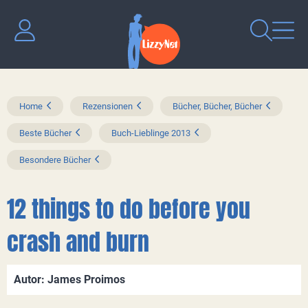
Home
Rezensionen
Bücher, Bücher, Bücher
Beste Bücher
Buch-Lieblinge 2013
Besondere Bücher
12 things to do before you
crash and burn
Autor: James Proimos