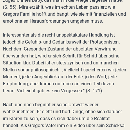
zugedröhntes Baby, das man in der Wiege vergessen hatte.“
(S. 55). Mira erzählt, was im echten Leben passiert; wie
Gregors Familie hofft und bangt, wie sie mit finanziellen und
emotionalen Herausforderungen umgehen muss.
Interessanter als die recht unspektakuläre Handlung ist
jedoch die Gefühls- und Gedankenwelt der Protagonisten.
Nachdem Gregor den Zustand der absoluten Verwirrung
überwunden hat, wird er sich Schritt für Schritt über seine
Situation klar. Dabei ist er stets zynisch und an manchen
Stellen sogar philosophisch: „Vielleicht speicherten wir jeden
Moment, jeden Augenblick auf der Erde, jedes Wort, jede
Empfindung, aber kamen nur noch an einen Teil davon
heran. Vielleicht gab es kein Vergessen.“ (S. 171).
Nach und nach beginnt er seine Umwelt wieder
wahrzunehmen. Er sieht und hört Dinge, ohne sich darüber
im Klaren zu sein, dass es sich dabei um die Realität
handelt. Als Gregors Vater ihm ein Video über sein Schicksal