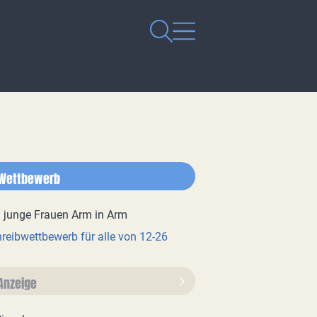
Wettbewerb
reibwettbewerb für alle von 12-26
Anzeige