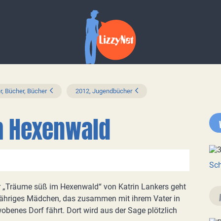
r, Bücher, Bücher
2012, Jugendbücher
m Hexenwald
Sch
er „Träume süß im Hexenwald“ von Katrin Lankers geht
jähriges Mädchen, das zusammen mit ihrem Vater in
benes Dorf fährt. Dort wird aus der Sage plötzlich