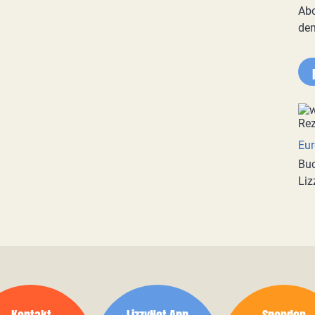
Abo
de
Eur
Buc
Liz