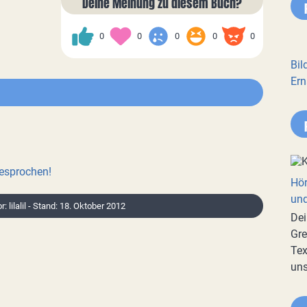
Deine Meinung zu diesem Buch?
0
0
0
0
0
Bil
Ern
besprochen!
Hör
und
r: lilalil - Stand: 18. Oktober 2012
Dei
Gre
Tex
uns