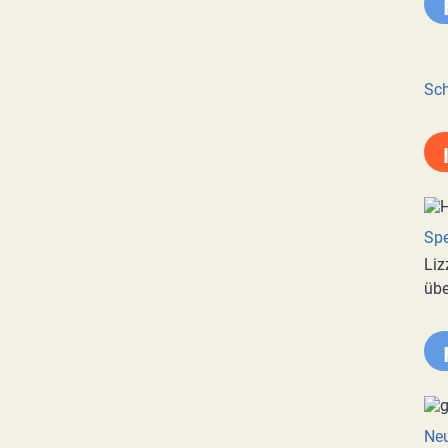
Sch
Spe
Liz
übe
Neu