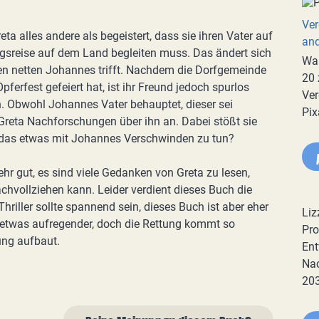
Ver
eta alles andere als begeistert, dass sie ihren Vater auf
an
gsreise auf dem Land begleiten muss. Das ändert sich
War
 den netten Johannes trifft. Nachdem die Dorfgemeinde
20 
Opferfest gefeiert hat, ist ihr Freund jedoch spurlos
Ver
 Obwohl Johannes Vater behauptet, dieser sei
Pix
lt Greta Nachforschungen über ihn an. Dabei stößt sie
t das etwas mit Johannes Verschwinden zu tun?
ehr gut, es sind viele Gedanken von Greta zu lesen,
vollziehen kann. Leider verdient dieses Buch die
 Thriller sollte spannend sein, dieses Buch ist aber eher
Liz
es etwas aufregender, doch die Rettung kommt so
Pro
ung aufbaut.
Ent
Nac
20