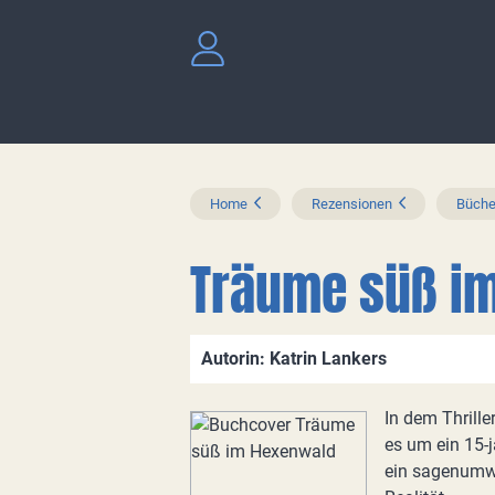
Home
Rezensionen
Büche
Träume süß i
Autorin: Katrin Lankers
In dem Thrill
es um ein 15-
ein sagenumwo