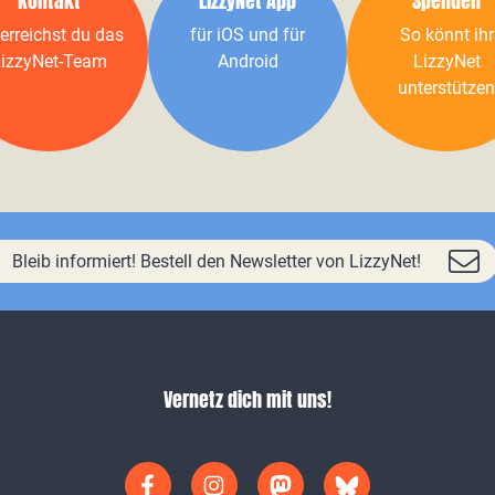
Kontakt
LizzyNet App
Spenden
erreichst du das
für iOS und für
So könnt ihr
izzyNet-Team
Android
LizzyNet
unterstützen
Bleib informiert! Bestell den Newsletter von LizzyNet!
Vernetz dich mit uns!