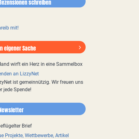
Rezensionen schreiben
reib mit!
In eigener Sache
nden an LizzyNet
zyNet ist gemeinnützig. Wir freuen uns
r jede Spende!
Newsletter
e Projekte, Wettbewerbe, Artikel