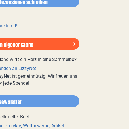
Rezensionen schreiben
reib mit!
In eigener Sache
nden an LizzyNet
zyNet ist gemeinnützig. Wir freuen uns
r jede Spende!
Newsletter
e Projekte, Wettbewerbe, Artikel