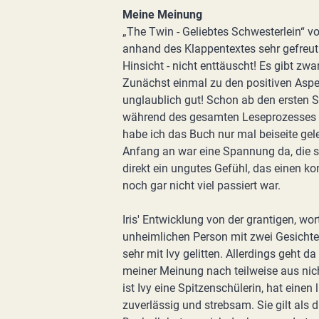
Meine Meinung
„The Twin - Geliebtes Schwesterlein“ v
anhand des Klappentextes sehr gefreut
Hinsicht - nicht enttäuscht! Es gibt zw
Zunächst einmal zu den positiven Aspek
unglaublich gut! Schon ab den ersten S
während des gesamten Leseprozesses s
habe ich das Buch nur mal beiseite gele
Anfang an war eine Spannung da, die 
direkt ein ungutes Gefühl, das einen ko
noch gar nicht viel passiert war.
Iris' Entwicklung von der grantigen, w
unheimlichen Person mit zwei Gesichter
sehr mit Ivy gelitten. Allerdings geht d
meiner Meinung nach teilweise aus nicht
ist Ivy eine Spitzenschülerin, hat einen
zuverlässig und strebsam. Sie gilt als d