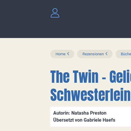
Home
Rezensionen
Büche
The Twin - Gel
Schwesterlein
Autorin: Natasha Preston
Übersetzt von Gabriele Haefs