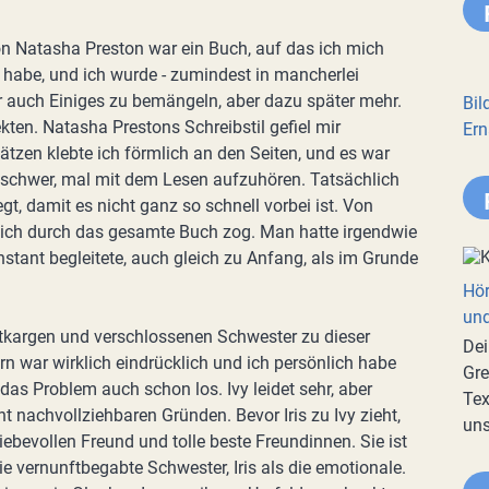
on Natasha Preston war ein Buch, auf das ich mich
 habe, und ich wurde - zumindest in mancherlei
ar auch Einiges zu bemängeln, aber dazu später mehr.
Bil
ten. Natasha Prestons Schreibstil gefiel mir
Ern
ätzen klebte ich förmlich an den Seiten, und es war
chwer, mal mit dem Lesen aufzuhören. Tatsächlich
gt, damit es nicht ganz so schnell vorbei ist. Von
sich durch das gesamte Buch zog. Man hatte irgendwie
nstant begleitete, auch gleich zu Anfang, als im Grunde
Hör
und
ortkargen und verschlossenen Schwester zu dieser
Dei
n war wirklich eindrücklich und ich persönlich habe
Gre
a das Problem auch schon los. Ivy leidet sehr, aber
Tex
 nachvollziehbaren Gründen. Bevor Iris zu Ivy zieht,
uns
 liebevollen Freund und tolle beste Freundinnen. Sie ist
ie vernunftbegabte Schwester, Iris als die emotionale.