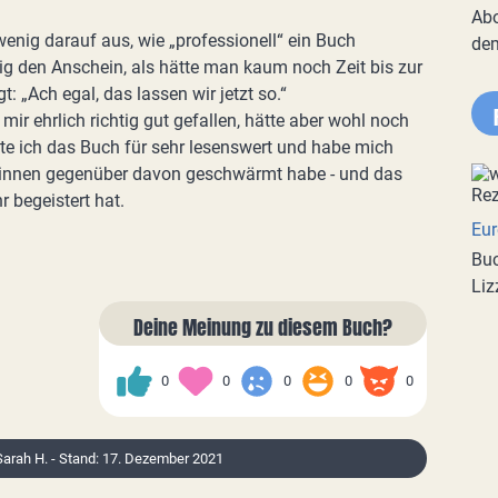
Abo
 wenig darauf aus, wie „professionell“ ein Buch
de
g den Anschein, als hätte man kaum noch Zeit bis zur
: „Ach egal, das lassen wir jetzt so.“
ir ehrlich richtig gut gefallen, hätte aber wohl noch
lte ich das Buch für sehr lesenswert und habe mich
d_innen gegenüber davon geschwärmt habe - und das
 begeistert hat.
Eur
Buc
Liz
Deine Meinung zu diesem Buch?
0
0
0
0
0
 Sarah H. - Stand: 17. Dezember 2021