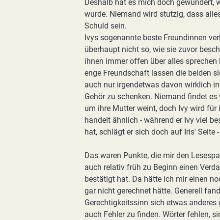
Deshalb hat es mich doch gewundert, 
wurde. Niemand wird stutzig, dass alles s
Schuld sein.
Ivys sogenannte beste Freundinnen ve
überhaupt nicht so, wie sie zuvor besch
ihnen immer offen über alles sprechen k
enge Freundschaft lassen die beiden sic
auch nur irgendetwas davon wirklich inf
Gehör zu schenken. Niemand findet es wi
um ihre Mutter weint, doch Ivy wird für 
handelt ähnlich - während er Ivy viel b
hat, schlägt er sich doch auf Iris' Seit
Das waren Punkte, die mir den Lesespa
auch relativ früh zu Beginn einen Verd
bestätigt hat. Da hätte ich mir einen 
gar nicht gerechnet hätte. Generell fan
Gerechtigkeitssinn sich etwas anderes
auch Fehler zu finden. Wörter fehlen, s