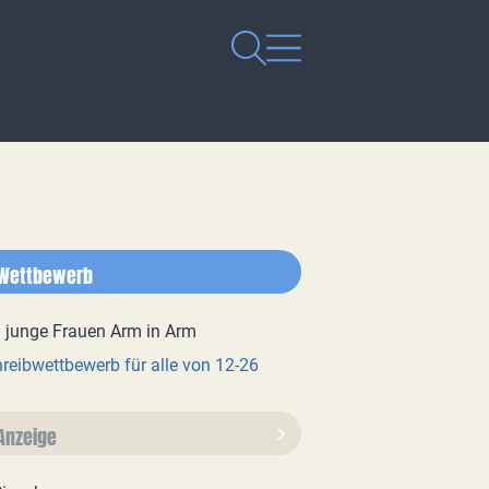
Wettbewerb
reibwettbewerb für alle von 12-26
Anzeige