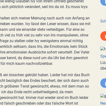
wie wenig Glauben Ivy von ihrem Umfeld geschenkt
ich plötzlich verändert, seit Iris da ist. Es muss Ivys
rhalten sich meiner Meinung nach auch von Anfang an
Sch
rieben wurden. Ivy lässt den Leser wissen, dass sie mit
ann und sie einander stets verteidigen. Für eine so
h viel zu früh viel zu sehr von Iris manipulieren, ohne
rage zu stellen oder Ivy wenigstens einmal richtig
rklich seltsam, dass Iris, die Emotionale, kein Stück
ihre emotionalen Ausbrüche sofort verurteilt. Der Vater
Spe
esser kennt, da diese rund um die Uhr bei ihm gewohnt
Liz
e - für mich kaum nachvollziehbar.
übe
ß ein bisschen getrübt haben. Leider hat mir das Buch
acht bezüglich des Endes beschert, der sich dann auch
noch größeren Twist gewünscht, etwas, mit dem man so
d ich das Ende recht unbefriedigend, da mein
 gewünscht hat. Immer mal wieder sind im Buch leider
ind falsch geschrieben oder das falsche Wort ist
Neu