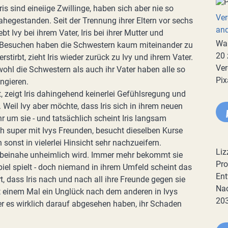
Iris sind eineiige Zwillinge, haben sich aber nie so
Ver
nahegestanden. Seit der Trennung ihrer Eltern vor sechs
an
bt Ivy bei ihrem Vater, Iris bei ihrer Mutter und
War
 Besuchen haben die Schwestern kaum miteinander zu
20 
rstirbt, zieht Iris wieder zurück zu Ivy und ihrem Vater.
Ver
wohl die Schwestern als auch ihr Vater haben alle so
Pix
ngieren.
, zeigt Iris dahingehend keinerlei Gefühlsregung und
 Weil Ivy aber möchte, dass Iris sich in ihrem neuen
r um sie - und tatsächlich scheint Iris langsam
ch super mit Ivys Freunden, besucht dieselben Kurse
sonst in vielerlei Hinsicht sehr nachzueifern.
Liz
n beinahe unheimlich wird. Immer mehr bekommt sie
Pro
piel spielt - doch niemand in ihrem Umfeld scheint das
Ent
t, dass Iris nach und nach all ihre Freunde gegen sie
Nac
t einem Mal ein Unglück nach dem anderen in Ivys
20
r es wirklich darauf abgesehen haben, ihr Schaden