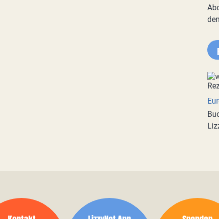
Abo
de
Eur
Buc
Liz