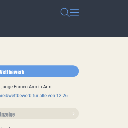
Wettbewerb
reibwettbewerb für alle von 12-26
Anzeige