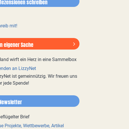
Rezensionen schreiben
reib mit!
In eigener Sache
nden an LizzyNet
zyNet ist gemeinnützig. Wir freuen uns
r jede Spende!
Newsletter
e Projekte, Wettbewerbe, Artikel