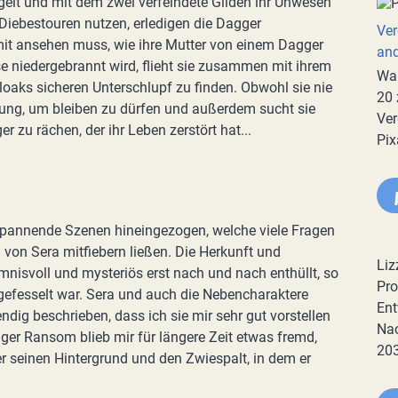
lt und mit dem zwei verfeindete Gilden ihr Unwesen
 Diebestouren nutzen, erledigen die Dagger
Ver
t ansehen muss, wie ihre Mutter von einem Dagger
an
 niedergebrannt wird, flieht sie zusammen mit ihrem
War
loaks sicheren Unterschlupf zu finden. Obwohl sie nie
20 
gung, um bleiben zu dürfen und außerdem sucht sie
Ver
zu rächen, der ihr Leben zerstört hat...
Pix
spannende Szenen hineingezogen, welche viele Fragen
von Sera mitfiebern ließen. Die Herkunft und
Liz
isvoll und mysteriös erst nach und nach enthüllt, so
Pro
efesselt war. Sera und auch die Nebencharaktere
Ent
dig beschrieben, dass ich sie mir sehr gut vorstellen
Nac
gger Ransom blieb mir für längere Zeit etwas fremd,
20
er seinen Hintergrund und den Zwiespalt, in dem er