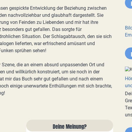
sen gespickte Entwicklung der Beziehung zwischen
n nachvollziehbar und glaubhaft dargestellt. Sie
rung von Feinden zu Liebenden und mir hat ihre
Bil
 besonders gut gefallen. Das sorgte für
Ern
ohlichen Situation. Der Schlagabtausch, den sie sich
ialogen lieferten, war erfrischend amüsant und
 Funken sprühen sehen!
cy Szene, die an einem absurd unpassenden Ort und
n und willkürlich konstruiert, um sie noch in der
Hör
t mir das Buch sehr gut gefallen und nach einem
und
noch einige unerwartete Enthüllungen mit sich brachte,
ng!
Dei
Gre
Tex
uns
Deine Meinung?