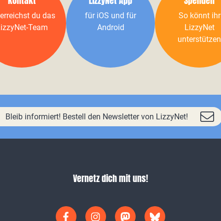
Kontakt
LizzyNet App
Spenden
erreichst du das
für iOS und für
So könnt ihr
izzyNet-Team
Android
LizzyNet
unterstützen
Bleib informiert! Bestell den Newsletter von LizzyNet!
Vernetz dich mit uns!