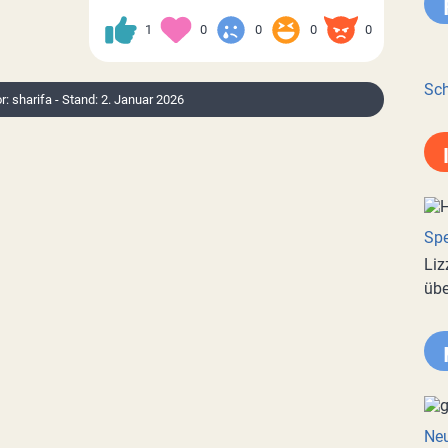
1
0
0
0
0
Sch
or: sharifa - Stand: 2. Januar 2026
Spe
Liz
übe
Neu