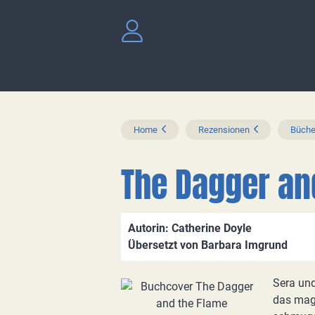
Home
Rezensionen
Büche
The Dagger an
Autorin: Catherine Doyle
Übersetzt von Barbara Imgrund
Sera und
das magi