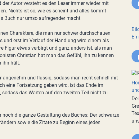
 der Autor versteht es den Leser immer wieder mit
n. Nichts ist so, wie es scheint und alles kommt
das Buch nur umso aufregender macht.
Bil
edenen Charaktere, die man nur schwer durchschauen
Ern
ös und erst im Verlauf der Handlung wird einem als
re Figur etwas verbirgt und ganz anders ist, als man
onisten Christian hat man das Gefühl, ihn zu kennen
 ihn hält.
ehr angenehm und flüssig, sodass man recht schnell mit
Hör
 eine Fortsetzung geben wird, ist das Ende im
und
, sodass das Warten auf den zweiten Teil nicht zu
Dei
Gre
Tex
h noch die ganze Gestaltung des Buches: Der schwarze
uns
nrändern sowie die Zitate zu Beginn eines jeden