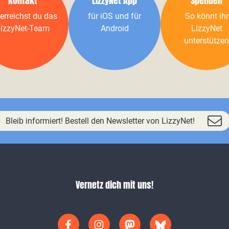
Kontakt
LizzyNet App
Spenden
erreichst du das
für iOS und für
So könnt ihr
izzyNet-Team
Android
LizzyNet
unterstützen
Bleib informiert! Bestell den Newsletter von LizzyNet!
Vernetz dich mit uns!