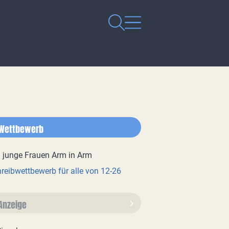
Wettbewerb
reibwettbewerb für alle von 12-26
Anzeige