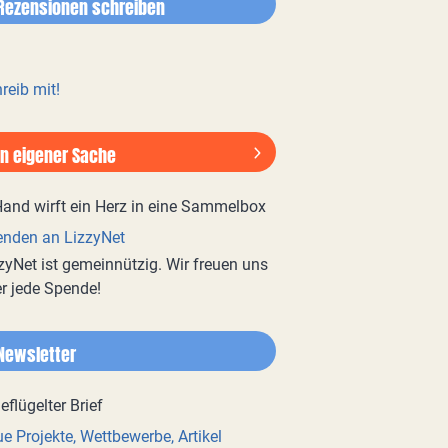
Rezensionen schreiben
reib mit!
In eigener Sache
nden an LizzyNet
zyNet ist gemeinnützig. Wir freuen uns
r jede Spende!
Newsletter
e Projekte, Wettbewerbe, Artikel