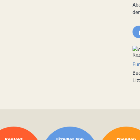
Abo
de
Eur
Buc
Liz