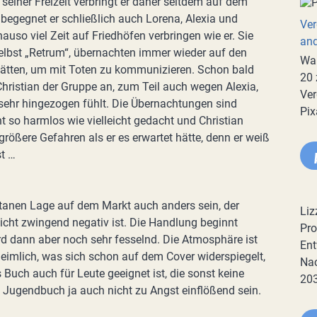
 seiner Freizeit verbringt er daher seitdem auf dem
 begegnet er schließlich auch Lorena, Alexia und
Ver
nauso viel Zeit auf Friedhöfen verbringen wie er. Sie
an
elbst „Retrum“, übernachten immer wieder auf den
War
tätten, um mit Toten zu kommunizieren. Schon bald
20 
Christian der Gruppe an, zum Teil auch wegen Alexia,
Ver
 sehr hingezogen fühlt. Die Übernachtungen sind
Pix
ht so harmlos wie vielleicht gedacht und Christian
 größere Gefahren als er es erwartet hätte, denn er weiß
st …
ntanen Lage auf dem Markt auch anders sein, der
Liz
nicht zwingend negativ ist. Die Handlung beginnt
Pro
d dann aber noch sehr fesselnd. Die Atmosphäre ist
Ent
eimlich, was sich schon auf dem Cover widerspiegelt,
Nac
 Buch auch für Leute geeignet ist, die sonst keine
20
 Jugendbuch ja auch nicht zu Angst einflößend sein.