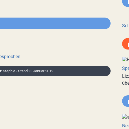
Sch
besprochen!
Spe
r: Stephie - Stand: 3. Januar 2012
Liz
übe
Neu