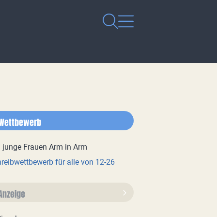
Wettbewerb
reibwettbewerb für alle von 12-26
Anzeige