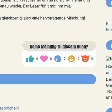
ie drehen sich fast immer um das gleiche Thema und
enau wieder. Der Leser fühlt mit ihm mit.
ig gleichzeitig, also eine hervorragende Mischung!
Bil
Ern
Deine Meinung zu diesem Buch?
0
0
0
0
0
Hör
und
Dei
Gre
Tex
uns
besprochen!