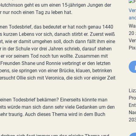
utchinson geht es um einen 15-jährigen Jungen der
Ver
er nur noch einen Tag zu leben hat.
an
War
einen Todesbrief, das bedeutet er hat noch genau 1440
20 
 kurzen Lebens vor sich, danach stirbt er. Zuerst weiß
Ver
t, wie er damit umgehen soll, doch dann fällt ihm eine
Pix
 er in der Schule vor drei Jahren schrieb, darauf stehen
ie er vor seinem Tod noch tun wollte. Zusammen mit
 Freunden Shane und Ronnie verbringt er den letzten
ens, sie springen von einer Brücke, klauen, betrinken
rsucht Ollie sich mit Veronica, die sich vor einiger Zeit
Liz
Pro
o einen Todesbrief bekämen? Einerseits könnte man
Ent
seits würde man sich dann sehr viele Gedanken um den
Nac
ehr traurig. Auch dieses Thema wird in dem Buch
20