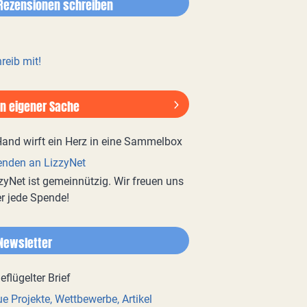
Rezensionen schreiben
reib mit!
In eigener Sache
nden an LizzyNet
zyNet ist gemeinnützig. Wir freuen uns
r jede Spende!
Newsletter
e Projekte, Wettbewerbe, Artikel