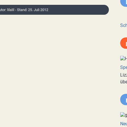
tor: lilalil - Stand: 25. Juli 2012
Sch
Spe
Liz
übe
Neu