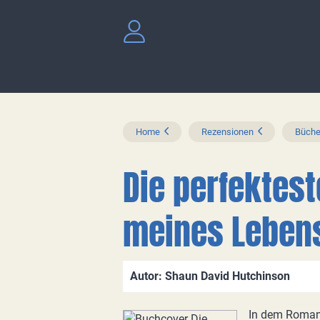
Home
Rezensionen
Büche
Die perfektes
meines Leben
Autor: Shaun David Hutchinson
In dem Roman 