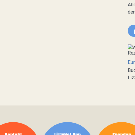
Abo
de
Eur
Buc
Liz