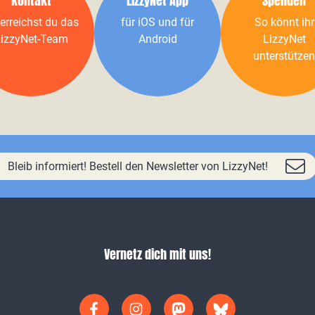
Kontakt
LizzyNet App
Spenden
erreichst du das
für iOS und für
So könnt ihr
izzyNet-Team
Android
LizzyNet
unterstützen
Bleib informiert! Bestell den Newsletter von LizzyNet!
Vernetz dich mit uns!