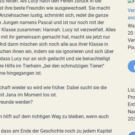
u retten. Als Lucy nach den Ferien zurück in die
ist ihre beste Freundin wie ausgewechselt. Sie macht
Ver
 Anziehsachen lustig, schminkt sich, redet die ganze
an
en Jungen namens Pascal und ist nur noch mit der
War
 Klasse zusammen: Hannah. Lucy ist verzweifelt. Alles
20 
r mit ihr gemeinsam gemacht hat, macht sie jetzt nur
Ver
Und dann mischen sich noch alle aus ihrer Klasse in
Pix
schen ihnen ein, indem sie sie ignorieren und sich über
 dass Lucy nur an sich gedacht und sie benachteiligt
re Hilfe im Tierheim „bei den schmutzigen Tieren“
rne hingegangen ist.
chaft wieder so wird wie früher. Dabei sucht sie die
Liz
mit Jana im Moment los ist.
Pro
 Freunde werden?
Ent
Nac
em hilft auf dem richtigen Weg zu bleiben, wenn euch
20
, dass am Ende der Geschichte noch zu jedem Kapitel