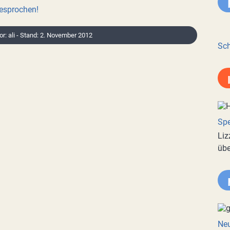
besprochen!
or: ali - Stand: 2. November 2012
Sch
Spe
Liz
übe
Neu