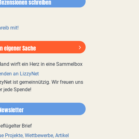
Rezensionen schreiben
reib mit!
In eigener Sache
nden an LizzyNet
zyNet ist gemeinnützig. Wir freuen uns
r jede Spende!
Newsletter
e Projekte, Wettbewerbe, Artikel