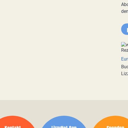
Abo
de
Eur
Buc
Liz