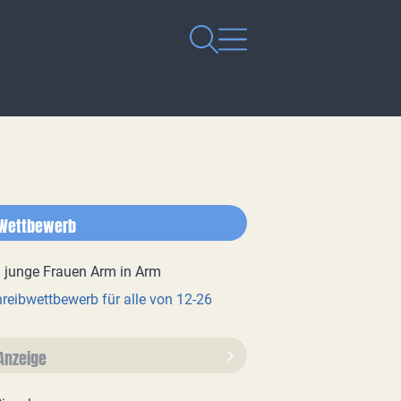
Wettbewerb
reibwettbewerb für alle von 12-26
Anzeige