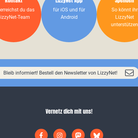
Kontakt
LizzyNet App
Spenden
erreichst du das
für iOS und für
So könnt ihr
izzyNet-Team
Android
LizzyNet
unterstützen
Bleib informiert! Bestell den Newsletter von LizzyNet!
Vernetz dich mit uns!