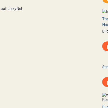
 auf LizzyNet
Th
Nac
Bil
Sch
Eur