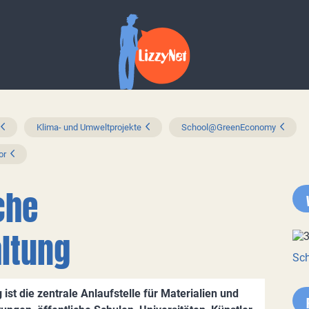
Klima- und Umweltprojekte
School@GreenEconomy
or
che
ltung
Sch
ist die zentrale Anlaufstelle für Materialien und