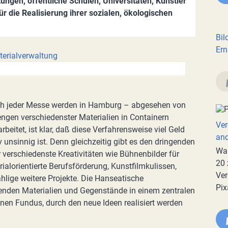
ngen, öffentliche Schulen, Universitäten, Künstler
für die Realisierung ihrer sozialen, ökologischen
Bil
Ern
ch jeder Messe werden in Hamburg – abgesehen von
engen verschiedenster Materialien in Containern
Ver
rbeitet, ist klar, daß diese Verfahrensweise viel Geld
an
v unsinnig ist. Denn gleichzeitig gibt es den dringenden
War
 verschiedenste Kreativitäten wie Bühnenbilder für
20 
ialorientierte Berufsförderung, Kunstfilmkulissen,
Ver
lige weitere Projekte. Die Hanseatische
Pix
enden Materialien und Gegenstände in einem zentralen
nen Fundus, durch den neue Ideen realisiert werden