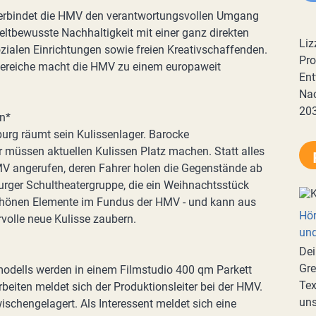
erbindet die HMV den verantwortungsvollen Umgang
tbewusste Nachhaltigkeit mit einer ganz direkten
Liz
ozialen Einrichtungen sowie freien Kreativschaffenden.
Pro
Bereiche macht die HMV zu einem europaweit
Ent
Nac
20
en*
rg räumt sein Kulissenlager. Barocke
müssen aktuellen Kulissen Platz machen. Statt alles
HMV angerufen, deren Fahrer holen die Gegenstände ab
urger Schultheatergruppe, die ein Weihnachtsstück
schönen Elemente im Fundus der HMV - und kann aus
Hör
volle neue Kulisse zaubern.
und
Dei
Gre
modells werden in einem Filmstudio 400 qm Parkett
Tex
eiten meldet sich der Produktionsleiter bei der HMV.
uns
schengelagert. Als Interessent meldet sich eine