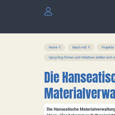
Home
Mach mit!
Projekte
Upcycling Firmen und Initiativen stellen sich v
Die Hanseatis
Materialverwa
Die Hanseatische Materialverwaltung 