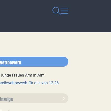
Wettbewerb
reibwettbewerb für alle von 12-26
Anzeige