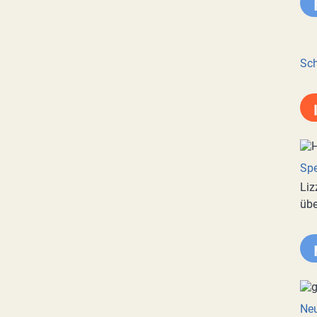
Sch
Spe
Liz
übe
Neu