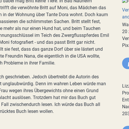
 dabei mag Britt keine Tiere. In Bad Nauheim
ifft die verwöhnte Britt auf Moni, das Mädchen das
Ver
ern in der Wohnung über Tante Dora wohnt. Doch kaum
an
passieren die schlimmsten Sachen. Britt stellt fest,
War
te mehr als nur einen Hund hat, und beim Tauchen
20 
nungsschlüssel im Teich des Zwergflusspferdes Emil
Ver
Moni fotografiert - und das passt Britt gar nicht.
Pix
t sie fest, dass das ganze Dorf über sie lästert und
ste Freundin Nana, die eigentlich in die USA wollte,
h Probleme in ihrer Familie.
ich geschrieben. Jedoch übertreibt die Autorin des
it unglaubwürdig. Denn im wahren Leben würde man
Liz
 Frau wegen ihres Übergewichts ohne einen Grund
Pro
lacht auslösen. Trotzdem hat mir das Buch gut
Ent
 Fall zwischendurch lesen. Ich würde das Buch all
Nac
rücktes Buch lesen wollen.
20