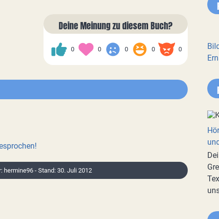
Deine Meinung zu diesem Buch?
Bil
0
0
0
0
0
Ern
Hör
und
besprochen!
Dei
Gre
r: hermine96 - Stand: 30. Juli 2012
Tex
uns