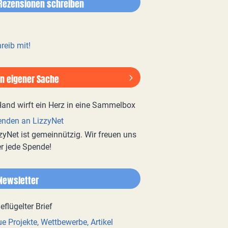
Rezensionen schreiben
reib mit!
In eigener Sache
nden an LizzyNet
zyNet ist gemeinnützig. Wir freuen uns
r jede Spende!
Newsletter
e Projekte, Wettbewerbe, Artikel