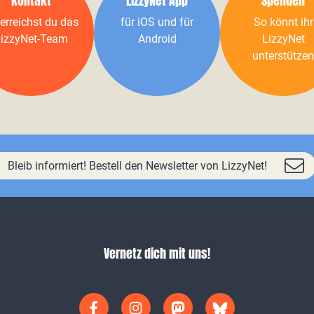
Kontakt
LizzyNet App
Spenden
erreichst du das
für iOS und für
So könnt ihr
izzyNet-Team
Android
LizzyNet
unterstützen
Bleib informiert! Bestell den Newsletter von LizzyNet!
Vernetz dich mit uns!