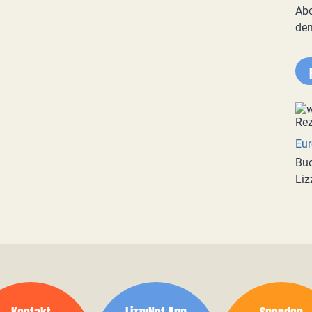
Abo
de
Eur
Buc
Liz