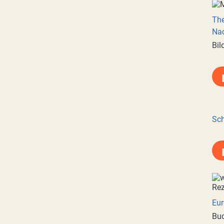
Th
Nac
Bil
Sch
Eur
Buc