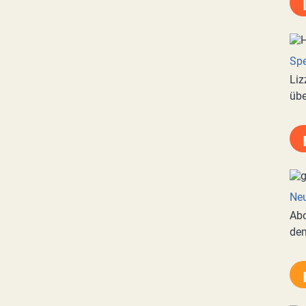
Spe
Liz
übe
Neu
Abo
de