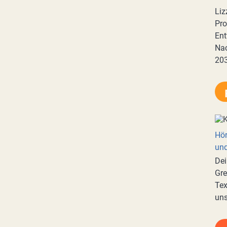
Liz
Pro
Ent
Nac
20
Hör
und
Dei
Gre
Tex
uns