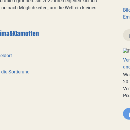
uflich gründete sie 2022 ihren eigenen kleinen
he nach Möglichkeiten, um die Welt ein kleines
Bil
Ern
Klima&Klamotten
eldorf
Ver
an
die Sortierung
War
20 
Ver
Pix