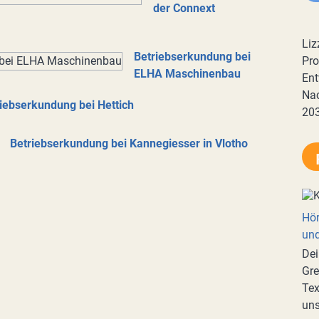
der Connext
Liz
Betriebserkundung bei
Pro
ELHA Maschinenbau
Ent
Nac
iebserkundung bei Hettich
20
Betriebserkundung bei Kannegiesser in Vlotho
Hör
und
Dei
Gre
Tex
uns