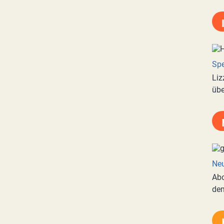
Spe
Liz
übe
Neu
Abo
de