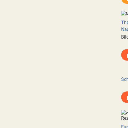
Th
Nac
Bil
Sch
Eur