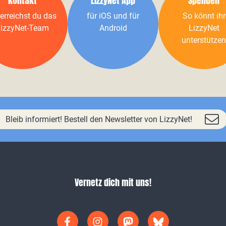
Kontakt
LizzyNet App
Spenden
erreichst du das
für iOS und für
So könnt ihr
izzyNet-Team
Android
LizzyNet
unterstützen
Bleib informiert! Bestell den Newsletter von LizzyNet!
Vernetz dich mit uns!