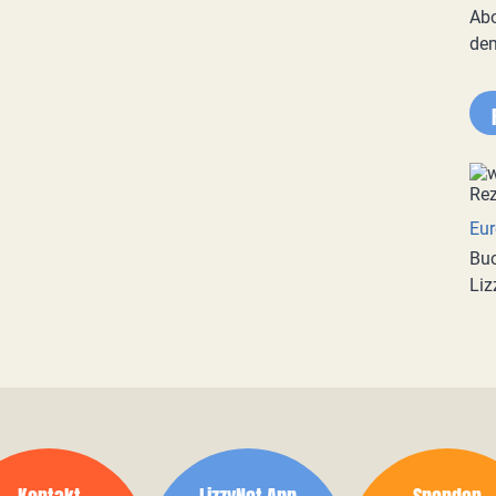
Abo
de
Eur
Buc
Liz