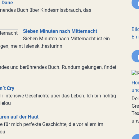
s Dane
nnendes Buch über Kindesmissbrauch, das
Bil
Sieben Minuten nach Mitternacht
Ern
Sieben Minuten nach Mitternacht ist ein
en, meint islenski.hesturinn
ndes und berührendes Buch. Rundum gelungen, findet
Hör
n´t Cry
und
hr intensive Geschichte über das Leben. Ich bin richtig
Dei
lielou
Gre
Tex
uren auf der Haut
uns
e für mich perfekte Geschichte, die vor allem im
lou