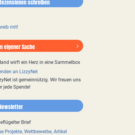
Rezensionen schreiben
reib mit!
In eigener Sache
nden an LizzyNet
zyNet ist gemeinnützig. Wir freuen uns
r jede Spende!
Newsletter
e Projekte, Wettbewerbe, Artikel