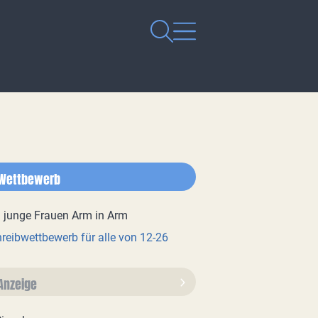
Wettbewerb
reibwettbewerb für alle von 12-26
Anzeige