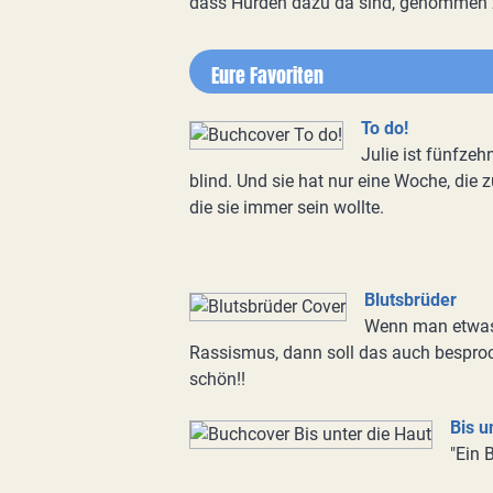
dass Hürden dazu da sind, genommen 
Eure Favoriten
To do!
Julie ist fünfzeh
blind. Und sie hat nur eine Woche, die z
die sie immer sein wollte.
Blutsbrüder
Wenn man etwas 
Rassismus, dann soll das auch besproc
schön!!
Bis u
"Ein 