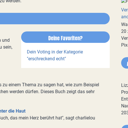
zu werden.
Ver
an
War
20 
Deine Favoriten?
Ver
n und
Pix
u sein,
Dein Voting in der Kategorie
"erschreckend echt"
zu einem Thema zu sagen hat, wie zum Beispiel
Liz
hen werden dürfen. Dieses Buch zeigt das sehr
Pro
Ent
Nac
nter die Haut
20
Buch, das mein Herz berührt hat", sagt charlielou