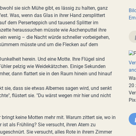
bwohl sie sich Mühe gibt, es lässig zu halten, ganz
Bil
est. Was, wenn das Glas in ihrer Hand zersplittert
Ern
auf dem Perserteppich und tausend Splitter im
Pinzette heraussuchen müsste wie Aschenputtel ihre
 ein wenig – die Nacht würde schneller vorbeigehen,
er kümmern müsste und um die Flecken auf dem
unkelheit herein. Und eine Motte. Ihre Flügel sind
Ver
Fühler pelzig wie Weidekätzchen. Einige Sekunden
an
umher, dann flattert sie in den Raum hinein und hinauf
War
20 
rkt sie, dass sie etwas Albernes sagen wird, und senkt
Ver
te", flüstert sie. "Du wärst wegen mir hier und nicht
Pix
bringt keine Motten mehr mit. Warum zittert sie, wo in
t als Frühling? Sie versucht, ihren Atem zu
zugeschnürt. Sie versucht, alles Rote in ihrem Zimmer