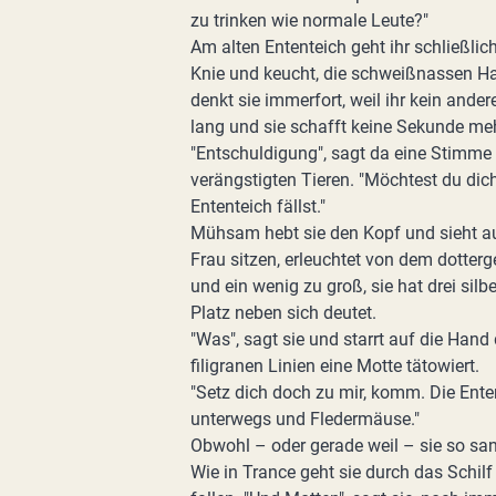
zu trinken wie normale Leute?"
Am alten Ententeich geht ihr schließlic
Knie und keucht, die schweißnassen Haa
denkt sie immerfort, weil ihr kein ande
lang und sie schafft keine Sekunde meh
"Entschuldigung", sagt da eine Stimme 
verängstigten Tieren. "Möchtest du dich
Ententeich fällst."
Mühsam hebt sie den Kopf und sieht au
Frau sitzen, erleuchtet von dem dotterge
und ein wenig zu groß, sie hat drei sil
Platz neben sich deutet.
"Was", sagt sie und starrt auf die Han
filigranen Linien eine Motte tätowiert.
"Setz dich doch zu mir, komm. Die Ente
unterwegs und Fledermäuse."
Obwohl – oder gerade weil – sie so san
Wie in Trance geht sie durch das Schil