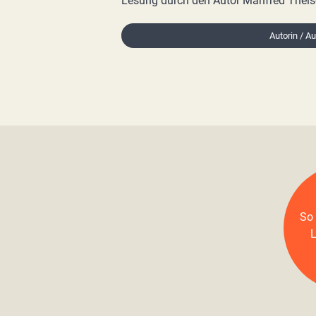
Lesung durch den Autor Manfred Theisen
Autorin / Au
So 
L