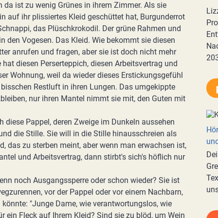
 da ist zu wenig Grünes in ihrem Zimmer. Als sie
Liz
in auf ihr plissiertes Kleid geschüttet hat, Burgunderrot
Pro
 Schnappi, das Plüschkrokodil. Der grüne Rahmen und
Ent
r in den Vogesen. Das Kleid. Wie bekommt sie diesen
Nac
tter anrufen und fragen, aber sie ist doch nicht mehr
20
 hat diesen Perserteppich, diesen Arbeitsvertrag und
er Wohnung, weil da wieder dieses Erstickungsgefühl
dem bisschen Restluft in ihren Lungen. Das umgekippte
leiben, nur ihren Mantel nimmt sie mit, den Guten mit
uch diese Pappel, deren Zweige im Dunkeln aussehen
Hör
nd die Stille. Sie will in die Stille hinausschreien als
und
Kind, das zu sterben meint, aber wenn man erwachsen ist,
Dei
l und Arbeitsvertrag, dann stirbt's sich's höflich nur
Gre
Tex
 denn noch Ausgangssperre oder schon wieder? Sie ist
uns
wegzurennen, vor der Pappel oder vor einem Nachbarn,
 könnte: "Junge Dame, wie verantwortungslos, wie
r ein Fleck auf Ihrem Kleid? Sind sie zu blöd, um Wein