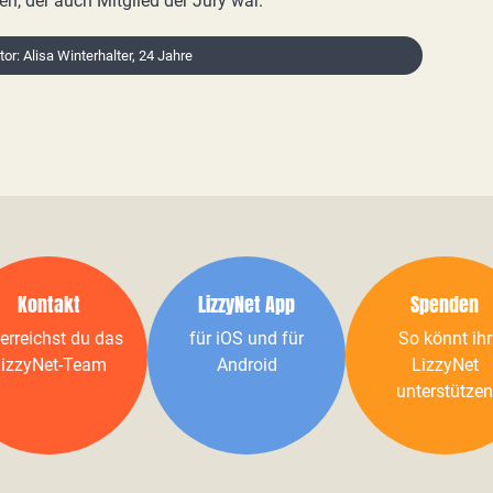
, der auch Mitglied der Jury war.
tor: Alisa Winterhalter, 24 Jahre
Kontakt
LizzyNet App
Spenden
erreichst du das
für iOS und für
So könnt ihr
izzyNet-Team
Android
LizzyNet
unterstützen