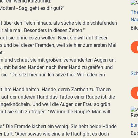
mer ein wenig kurzatmig.
otten! - Sag, geht es dir gut?"
Th
Nac
t über den Teich hinaus, als suche sie die schlafenden
Bil
r alle mal. Besonders in diesen Zeiten."
 sagt sie, ohne es zu wollen. Nein, sie will auf dieser
is und bei dieser Fremden, weil sie hier zum ersten Mal
t.
um und schaut sie mit großen, verwunderten Augen an.
azu, mit beiden Händen nach ihrer Hand zu greifen und
Sch
sie. "Du sitzt hier nur. Ich sitze hier. Wir reden ein
zt ihre Hand halten. Hände, deren Zartheit zu Tränen
 auf der anderen Hand das Tattoo einer Raupe ist, die
Fingerknöcheln. Und weil die Augen der Frau so grün
raut sie sich zu fragen: "Warum die Raupe? Man will
Eur
." Die Fremde kichert ein wenig. Sie hebt beide Hände
Buc
r Luft. "Aber sowas wie eine alte Haut gibt es doch