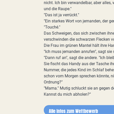
nicht. Ich bin verwandelbar, aber alles,
und die Raupe."
"Das ist ja verrückt."
"Ein starkes Wort von jemanden, der ger
"Touché."
Das Schweigen, das sich zwischen ihn
verschwinden die schwarzen Flecken vor
Die Frau im grünen Mantel hält ihre Ha
"Ich muss jemanden anrufen", sagt sie s
"Dann ruf an", sagt die andere. "Ich bleib
Sie fischt das Handy aus der Tasche ihr
Nummer, die jedes Kind im Schlaf beher
schon vom Morgen sprechen könnte, nimm
Ordnung?"
"Mama." Mutig schluckt sie an gegen de
Kannst du mich abholen?"
Alle Infos zum Wettbewerb