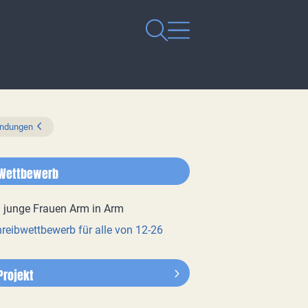
endungen
Wettbewerb
reibwettbewerb für alle von 12-26
Projekt