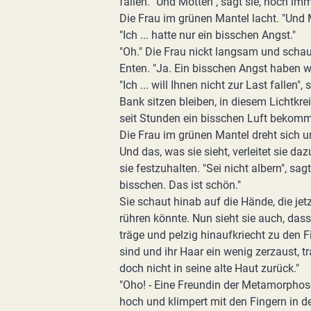
fallen. "Und Motten", sagt sie, noch im
Die Frau im grünen Mantel lacht. "Und M
"Ich ... hatte nur ein bisschen Angst."
"Oh." Die Frau nickt langsam und schau
Enten. "Ja. Ein bisschen Angst haben wi
"Ich ... will Ihnen nicht zur Last fallen",
Bank sitzen bleiben, in diesem Lichtkre
seit Stunden ein bisschen Luft bekomm
Die Frau im grünen Mantel dreht sich 
Und das, was sie sieht, verleitet sie d
sie festzuhalten. "Sei nicht albern", sagt 
bisschen. Das ist schön."
Sie schaut hinab auf die Hände, die jet
rühren könnte. Nun sieht sie auch, dass
träge und pelzig hinaufkriecht zu den 
sind und ihr Haar ein wenig zerzaust, t
doch nicht in seine alte Haut zurück."
"Oho! - Eine Freundin der Metamorphose
hoch und klimpert mit den Fingern in de