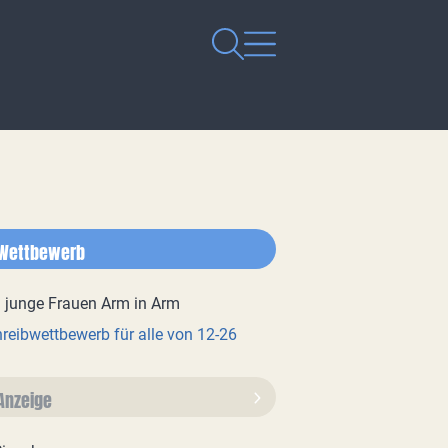
Wettbewerb
reibwettbewerb für alle von 12-26
Anzeige