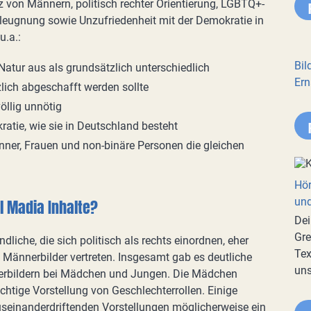
von Männern, politisch rechter Orientierung, LGBTQ+-
 -leugnung sowie Unzufriedenheit mit der Demokratie in
u.a.:
Bil
tur aus als grundsätzlich unterschiedlich
Ern
lich abgeschafft werden sollte
öllig unnötig
atie, wie sie in Deutschland besteht
ner, Frauen und non-binäre Personen die gleichen
Hör
und
l Madia Inhalte?
Dei
Gre
dliche, die sich politisch als rechts einordnen, eher
Tex
Männerbilder vertreten. Insgesamt gab es deutliche
uns
erbildern bei Mädchen und Jungen. Die Mädchen
echtige Vorstellung von Geschlechterrollen. Einige
useinanderdriftenden Vorstellungen möglicherweise ein