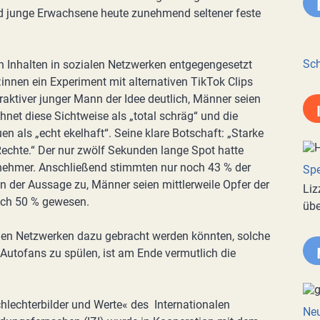
d junge Erwachsene heute zunehmend seltener feste
Sch
n Inhalten in sozialen Netzwerken entgegengesetzt
innen ein Experiment mit alternativen TikTok Clips
traktiver junger Mann der Idee deutlich, Männer seien
hnet diese Sichtweise als „total schräg“ und die
n als „echt ekelhaft“. Seine klare Botschaft: „Starke
echte.“ Der nur zwölf Sekunden lange Spot hatte
lnehmer. Anschließend stimmten nur noch 43 % der
Spe
en der Aussage zu, Männer seien mittlerweile Opfer der
Liz
och 50 % gewesen.
übe
ialen Netzwerken dazu gebracht werden könnten, solche
 Autofans zu spülen, ist am Ende vermutlich die
hlechterbilder und Werte« des Internationalen
Neu