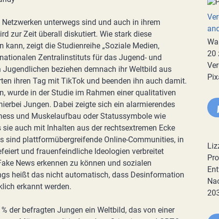
Ver
en Netzwerken unterwegs sind und auch in ihrem
an
d zur Zeit überall diskutiert. Wie stark diese
War
n kann, zeigt die Studienreihe „Soziale Medien,
20 
nationalen Zentralinstituts für das Jugend- und
Ver
n Jugendlichen beziehen demnach ihr Weltbild aus
Pix
rten ihren Tag mit TikTok und beenden ihn auch damit.
n, wurde in der Studie im Rahmen einer qualitativen
ierbei Jungen. Dabei zeigte sich ein alarmierendes
Fitness und Muskelaufbau oder Statussymbole wie
s sie auch mit Inhalten aus der rechtsextremen Ecke
 sind plattformübergreifende Online-Communities, in
Liz
feiert und frauenfeindliche Ideologien verbreitet
Pro
 Fake News erkennen zu können und sozialen
Ent
ngs heißt das nicht automatisch, dass Desinformation
Nac
klich erkannt werden.
20
 % der befragten Jungen ein Weltbild, das von einer