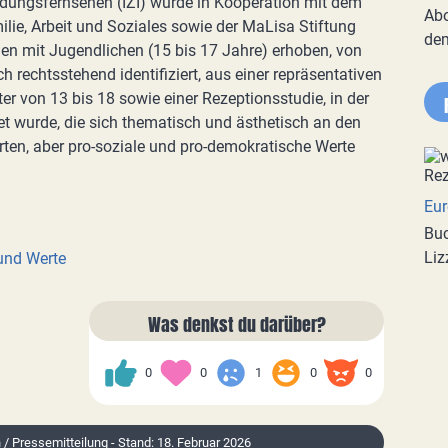
ildungsfernsehen (IZI) wurde in Kooperation mit dem
Abo
lie, Arbeit und Soziales sowie der MaLisa Stiftung
de
ien mit Jugendlichen (15 bis 17 Jahre) erhoben, von
ch rechtsstehend identifiziert, aus einer repräsentativen
r von 13 bis 18 sowie einer Rezeptionsstudie, in der
et wurde, die sich thematisch und ästhetisch an den
erten, aber pro-soziale und pro-demokratische Werte
Eur
Buc
Liz
 und Werte
Was denkst du darüber?
0
0
1
0
0
n / Pressemitteilung - Stand: 18. Februar 2026