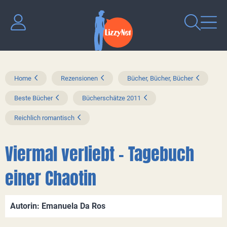
Home
Rezensionen
Bücher, Bücher, Bücher
Beste Bücher
Bücherschätze 2011
Reichlich romantisch
Viermal verliebt - Tagebuch
einer Chaotin
Autorin: Emanuela Da Ros