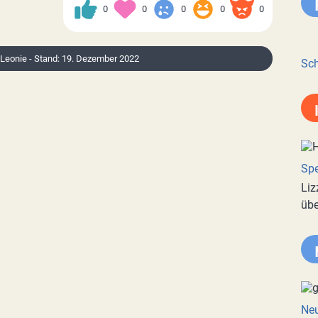
0
0
0
0
0
: Leonie - Stand: 19. Dezember 2022
Sch
Spe
Liz
übe
Neu