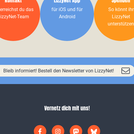
Kontakt
LizzyNet App
Spenden
erreichst du das
für iOS und für
So könnt ihr
izzyNet-Team
Android
LizzyNet
unterstützen
Bleib informiert! Bestell den Newsletter von LizzyNet!
Vernetz dich mit uns!