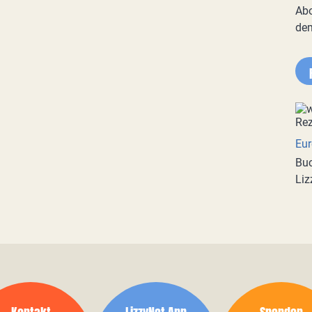
Abo
de
Eur
Buc
Liz