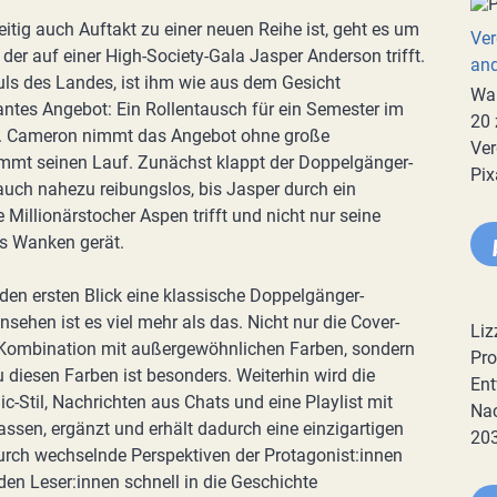
itig auch Auftakt zu einer neuen Reihe ist, geht es um
Ver
er auf einer High-Society-Gala Jasper Anderson trifft.
an
ls des Landes, ist ihm wie aus dem Gesicht
War
santes Angebot: Ein Rollentausch für ein Semester im
20 
n. Cameron nimmt das Angebot ohne große
Ver
mmt seinen Lauf. Zunächst klappt der Doppelgänger-
Pix
auch nahezu reibungslos, bis Jasper durch ein
 Millionärstocher Aspen trifft und nicht nur seine
ns Wanken gerät.
den ersten Blick eine klassische Doppelgänger-
sehen ist es viel mehr als das. Nicht nur die Cover-
Liz
 Kombination mit außergewöhnlichen Farben, sondern
Pro
 diesen Farben ist besonders. Weiterhin wird die
Ent
Stil, Nachrichten aus Chats und eine Playlist mit
Nac
assen, ergänzt und erhält dadurch eine einzigartigen
20
rch wechselnde Perspektiven der Protagonist:innen
en Leser:innen schnell in die Geschichte