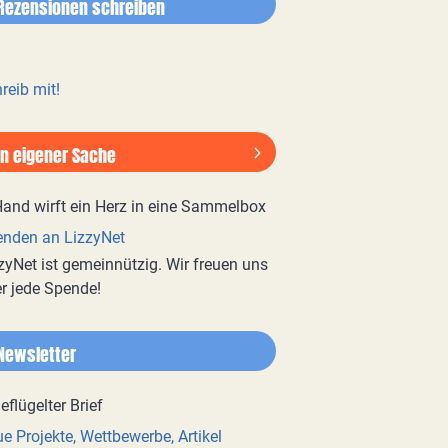
Rezensionen schreiben
reib mit!
In eigener Sache
nden an LizzyNet
zyNet ist gemeinnützig. Wir freuen uns
r jede Spende!
Newsletter
e Projekte, Wettbewerbe, Artikel