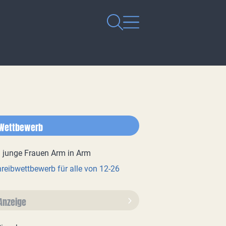
Wettbewerb
reibwettbewerb für alle von 12-26
Anzeige