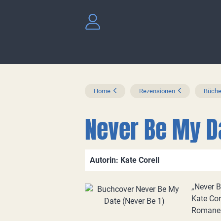
Home
Rezensionen
Büche
Never Be My Da
Autorin: Kate Corell
„Never B
Kate Cor
Romane v