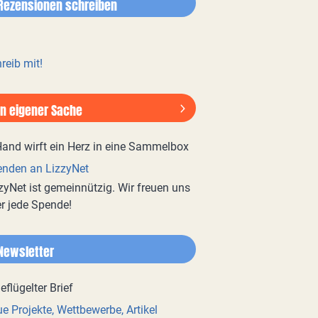
Rezensionen schreiben
reib mit!
In eigener Sache
nden an LizzyNet
zyNet ist gemeinnützig. Wir freuen uns
r jede Spende!
Newsletter
e Projekte, Wettbewerbe, Artikel