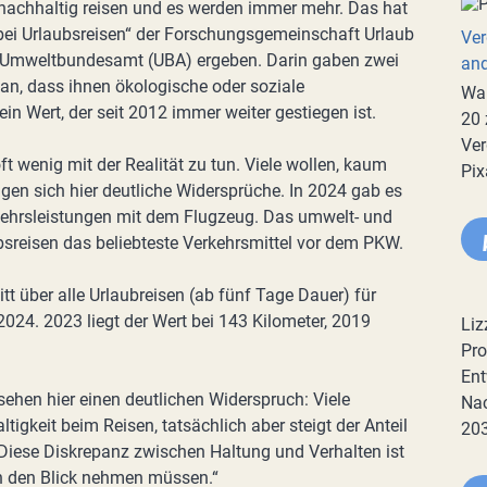
achhaltig reisen und es werden immer mehr. Das hat
bei Urlaubsreisen“ der Forschungsgemeinschaft Urlaub
Ver
Umweltbundesamt (UBA) ergeben. Darin gaben zwei
an
 an, dass ihnen ökologische oder soziale
War
 ein Wert, der seit 2012 immer weiter gestiegen ist.
20 
Ver
t wenig mit der Realität zu tun. Viele wollen, kaum
Pix
igen sich hier deutliche Widersprüche. In 2024 gab es
rkehrsleistungen mit dem Flugzeug. Das umwelt- und
bsreisen das beliebteste Verkehrsmittel vor dem PKW.
t über alle Urlaubreisen (ab fünf Tage Dauer) für
2024. 2023 liegt der Wert bei 143 Kilometer, 2019
Liz
Pro
Ent
sehen hier einen deutlichen Widerspruch: Viele
Nac
keit beim Reisen, tatsächlich aber steigt der Anteil
20
 Diese Diskrepanz zwischen Haltung und Verhalten ist
 in den Blick nehmen müssen.“