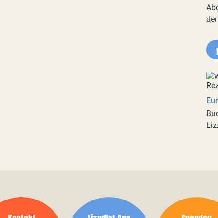
Abo
de
Eur
Buc
Liz