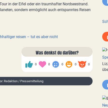
Tour in der Eifel oder ein traumhafter Nordseestrand.
 Planeten, sondern ermöglicht auch entspanntes Reisen
Sch
altiger reisen – tut es aber nicht
Was denkst du darüber?
Spe
Liz
0
0
0
0
0
übe
tor: Redaktion / Pressemitteilung
Neu