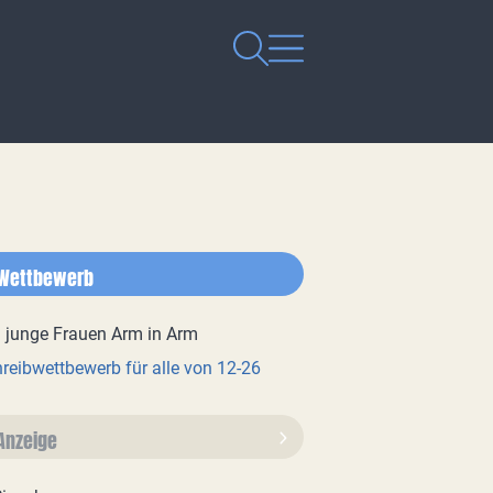
Wettbewerb
reibwettbewerb für alle von 12-26
Anzeige