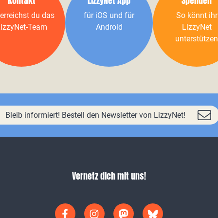
Kontakt
LizzyNet App
Spenden
erreichst du das
für iOS und für
So könnt ihr
izzyNet-Team
Android
LizzyNet
unterstützen
Bleib informiert! Bestell den Newsletter von LizzyNet!
Vernetz dich mit uns!