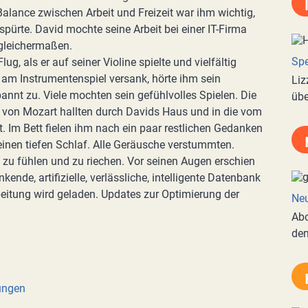
Balance zwischen Arbeit und Freizeit war ihm wichtig,
spürte. David mochte seine Arbeit bei einer IT-Firma
 gleichermaßen.
Spe
ug, als er auf seiner Violine spielte und vielfältig
e am Instrumentenspiel versank, hörte ihm sein
Liz
nnt zu. Viele mochten sein gefühlvolles Spielen. Die
übe
 von Mozart hallten durch Davids Haus und in die vom
 Im Bett fielen ihm nach ein paar restlichen Gedanken
n einen tiefen Schlaf. Alle Geräusche verstummten.
 zu fühlen und zu riechen. Vor seinen Augen erschien
ende, artifizielle, verlässliche, intelligente Datenbank
rbeitung wird geladen. Updates zur Optimierung der
Neu
Abo
de
ungen