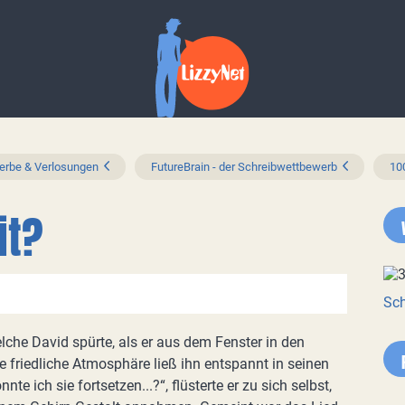
rbe & Verlosungen
FutureBrain - der Schreibwettbewerb
10
it?
Sch
lche David spürte, als er aus dem Fenster in den
e friedliche Atmosphäre ließ ihn entspannt in seinen
e ich sie fortsetzen...?“, flüsterte er zu sich selbst,