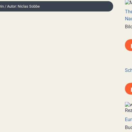
rin / Autor: Niclas Sobbe
Th
Nac
Bil
Sch
Eur
Buc