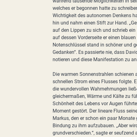
während tausende Möglichkeiten in se
welches er begonnen hatte zu schreiben
Wichtigkeit des autonomen Denkens hat
hin und nahm einen Stift zur Hand. „Gen
auf den Lippen zu sich und schrieb ein 
auf dessen Vorderseite er einen blauen
Notenschlüssel stand in schöner und g
Gedanken“. Es passierte nie, dass Davi
notieren und diese Manifestation zu an
Die warmen Sonnenstrahlen schienen a
schnellen Strom eines Flusses folgte. E
die wundervollen Wahrnehmungen ließen 
gleichermaßen, Wärme und Kälte zu fü
Schönheit des Lebens vor Augen führten
Moment gestört. Der lineare Fluss sei
Markus, den er schon ein paar Monate 
Bindung zu ihm aufzubauen. „Aber wird 
grundverschieden.“, sagte er seufzend a