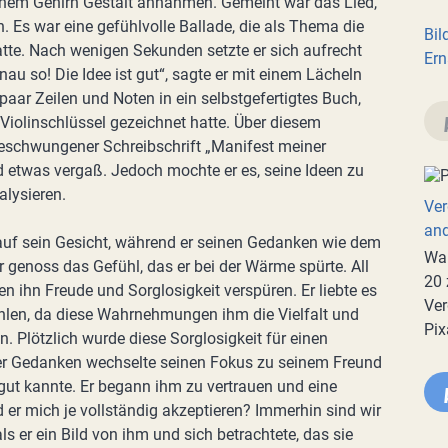
inem Gehirn Gestalt annahmen. Gemeint war das Lied,
. Es war eine gefühlvolle Ballade, die als Thema die
Bil
te. Nach wenigen Sekunden setzte er sich aufrecht
Ern
au so! Die Idee ist gut“, sagte er mit einem Lächeln
paar Zeilen und Noten in ein selbstgefertigtes Buch,
 Violinschlüssel gezeichnet hatte. Über diesem
eschwungener Schreibschrift „Manifest meiner
d etwas vergaß. Jedoch mochte er es, seine Ideen zu
alysieren.
Ver
an
uf sein Gesicht, während er seinen Gedanken wie dem
War
r genoss das Gefühl, das er bei der Wärme spürte. All
20 
ihn Freude und Sorglosigkeit verspüren. Er liebte es
Ver
hlen, da diese Wahrnehmungen ihm die Vielfalt und
Pix
. Plötzlich wurde diese Sorglosigkeit für einen
ner Gedanken wechselte seinen Fokus zu seinem Freund
gut kannte. Er begann ihm zu vertrauen und eine
er mich je vollständig akzeptieren? Immerhin sind wir
ls er ein Bild von ihm und sich betrachtete, das sie