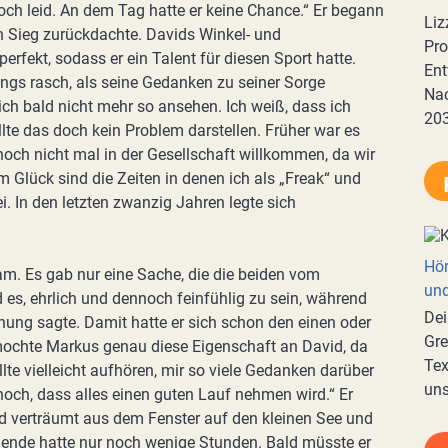
noch leid. An dem Tag hatte er keine Chance.“ Er begann
Liz
n Sieg zurückdachte. Davids Winkel- und
Pro
fekt, sodass er ein Talent für diesen Sport hatte.
Ent
dings rasch, als seine Gedanken zu seiner Sorge
Nac
mich bald nicht mehr so ansehen. Ich weiß, dass ich
20
ollte das doch kein Problem darstellen. Früher war es
r noch nicht mal in der Gesellschaft willkommen, da wir
m Glück sind die Zeiten in denen ich als „Freak“ und
. In den letzten zwanzig Jahren legte sich
Hör
m. Es gab nur eine Sache, die die beiden vom
und
 es, ehrlich und dennoch feinfühlig zu sein, während
Dei
ung sagte. Damit hatte er sich schon den einen oder
Gre
mochte Markus genau diese Eigenschaft an David, da
Tex
sollte vielleicht aufhören, mir so viele Gedanken darüber
uns
hoch, dass alles einen guten Lauf nehmen wird.“ Er
nd verträumt aus dem Fenster auf den kleinen See und
ende hatte nur noch wenige Stunden. Bald müsste er