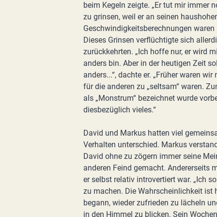
beim Kegeln zeigte. „Er tut mir immer 
zu grinsen, weil er an seinen haushohe
Geschwindigkeitsberechnungen waren per
Dieses Grinsen verflüchtigte sich aller
zurückkehrten. „Ich hoffe nur, er wird 
anders bin. Aber in der heutigen Zeit s
anders...“, dachte er. „Früher waren wi
für die anderen zu „seltsam“ waren. Zu
als „Monstrum“ bezeichnet wurde vorbei
diesbezüglich vieles.“
David und Markus hatten viel gemeinsa
Verhalten unterschied. Markus verstand
David ohne zu zögern immer seine Mein
anderen Feind gemacht. Andererseits 
er selbst relativ introvertiert war. „Ich 
zu machen. Die Wahrscheinlichkeit ist 
begann, wieder zufrieden zu lächeln u
in den Himmel zu blicken. Sein Wochen