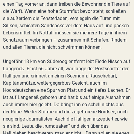
einen Tag vorher an, dann treiben die Bewohner die Tiere auf
die Warft. Wenn eine hohe Sturmflut bevor steht, schließen
sie außerdem die Fensterläden, versiegeln die Türen mit
Silikon, schichten Sandsäcke vor dem Haus auf und packen
Lebensmittel. Im Notfall müssen sie mehrere Tage in ihrem
Schutzraum verbringen – zusammen mit Schafen, Rindern
und allen Tieren, die nicht schwimmen können.
Ungefähr 18 km von Süderoog entfernt lebt Fiede Nissen auf
Langeneß. Er ist 66 Jahre alt, war lange der Postschiffer der
Halligen und erinnert an einen Seemann: Rauschebart,
Kapitänsmütze, wettergegerbtes Gesicht, auch im
Hochdeutschen eine Spur von Platt und ein tiefes Lachen. Er
ist auf Langeneß geboren und hat bis auf einige Ausnahmen
auch immer hier gelebt. Da bringt ihn so schell nichts aus
der Ruhe: Weder Stürme und die zugefrorene Nordsee, noch
neugierige Journalisten. Auch die Halligen akzeptiert er, wie
sie sind. Leute, die „rumquaken“ und sich über das
Halligleben beschweren, mag er nicht. „Dann sollen sie eben