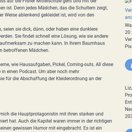
ass auf die Fisher Mittelschule geht und mit der
en ist. Denn jedes Mädchen, das die Schultern zeigt,
Ver
ner Weise ablenkend gekleidet ist, wird von den
an
War
, seien sie dick, dünn, oder haben eine dunklere
20 
werden. Sie findet schnell eine Lösung, wie sie andere
Ver
em aufmerksam zu machen kann. In ihrem Baumhaus
Pix
den betroffenen Mädchen.
eme, wie Hausaufgaben, Pickel, Coming-outs. All diese
e in einen Podcast. Um aber noch mehr
sie für die Abschaffung der Kleiderordnung an der
Liz
Pro
Ent
Nac
 mich die Hauptprotagonistin mit ihren starken und
20
ert hat. Auch die Kapitel waren immer in der richtigen
einen gewissen Humor mit eingebracht. Es ist ein