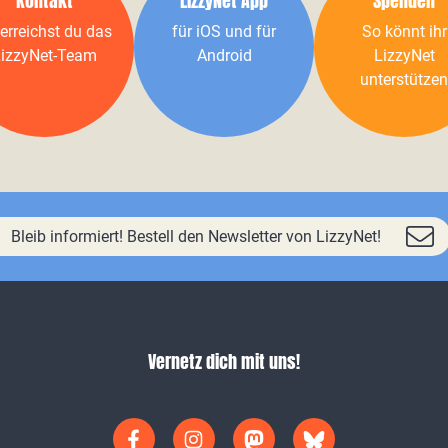
Kontakt
LizzyNet App
Spenden
erreichst du das
für iOS und für
So könnt ihr
izzyNet-Team
Android
LizzyNet
unterstützen
Bleib informiert! Bestell den Newsletter von LizzyNet!
Vernetz dich mit uns!