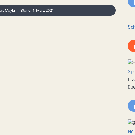
or: Maybrit - Stand: 4. März 2021
Sch
Spe
Liz
übe
Neu