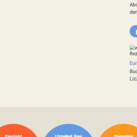
Abo
de
Eur
Buc
Liz