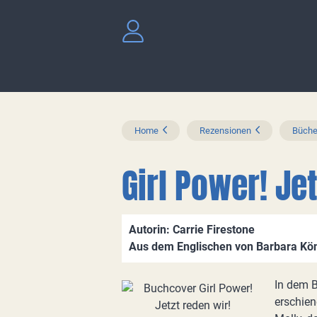
Home
Rezensionen
Büche
Girl Power! Je
Autorin: Carrie Firestone
Aus dem Englischen von Barbara Kö
In dem B
erschie