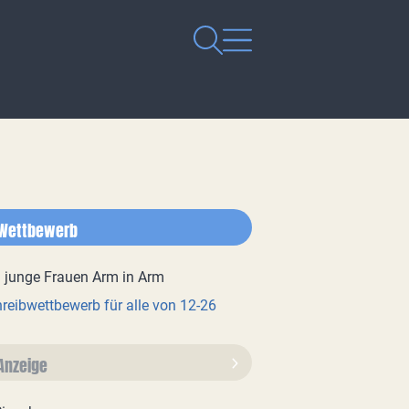
Wettbewerb
reibwettbewerb für alle von 12-26
Anzeige