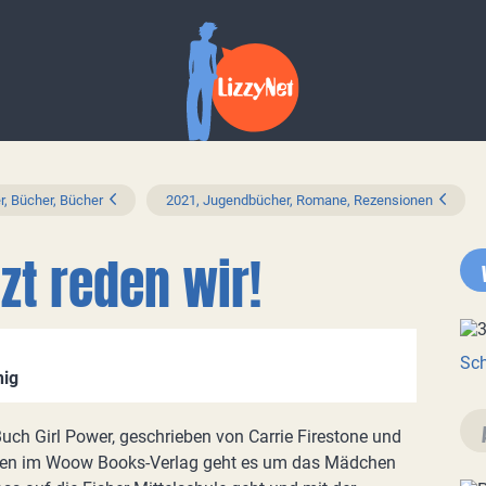
r, Bücher, Bücher
2021, Jugendbücher, Romane, Rezensionen
tzt reden wir!
Sch
nig
uch Girl Power, geschrieben von Carrie Firestone und
nen im Woow Books-Verlag geht es um das Mädchen