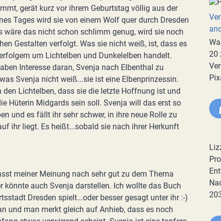
mmt, gerät kurz vor ihrem Geburtstag völlig aus der
Ver
nes Tages wird sie von einem Wolf quer durch Dresden
an
ls wäre das nicht schon schlimm genug, wird sie noch
War
en Gestalten verfolgt. Was sie nicht weiß, ist, dass es
20 
Verfolgern um Lichtelben und Dunkelelben handelt.
Ver
haben Interesse daran, Svenja nach Elbenthal zu
Pix
was Svenja nicht weiß...sie ist eine Elbenprinzessin.
n den Lichtelben, dass sie die letzte Hoffnung ist und
ie Hüterin Midgards sein soll. Svenja will das erst so
en und es fällt ihr sehr schwer, in ihre neue Rolle zu
 ihr liegt. Es heißt...sobald sie nach ihrer Herkunft
Liz
Pro
Ent
passt meiner Meinung nach sehr gut zu dem Thema
Nac
 könnte auch Svenja darstellen. Ich wollte das Buch
20
sstadt Dresden spielt...oder besser gesagt unter ihr :-)
an und man merkt gleich auf Anhieb, dass es noch