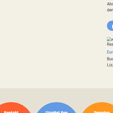
Abo
de
Eur
Buc
Liz