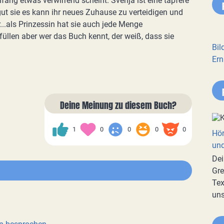
fang etwas verwirrend scheint. Svenja ist eine tapfere
gut sie es kann ihr neues Zuhause zu verteidigen und
...als Prinzessin hat sie auch jede Menge
füllen aber wer das Buch kennt, der weiß, dass sie
Bil
Ern
Deine Meinung zu diesem Buch?
1
0
0
0
0
Hör
und
Dei
Gre
Tex
uns