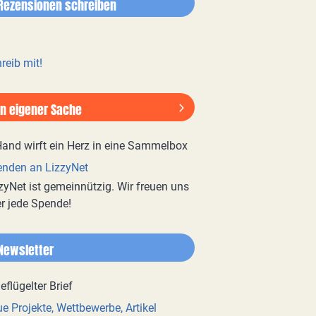
Rezensionen schreiben
reib mit!
In eigener Sache
nden an LizzyNet
zyNet ist gemeinnützig. Wir freuen uns
r jede Spende!
Newsletter
e Projekte, Wettbewerbe, Artikel