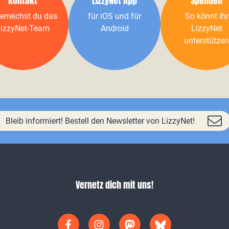
Kontakt
LizzyNet App
Spenden
erreichst du das
für iOS und für
So könnt ihr
izzyNet-Team
Android
LizzyNet
unterstützen
Bleib informiert! Bestell den Newsletter von LizzyNet!
Vernetz dich mit uns!