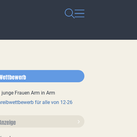
Wettbewerb
reibwettbewerb für alle von 12-26
Anzeige