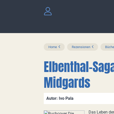
Home
Rezensionen
Büche
Elbenthal-Saga
Midgards
Autor: Ivo Pala
Das Leben der 