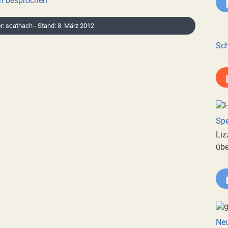
on besprochen
or: scathach - Stand: 8. März 2012
Sch
Spe
Liz
übe
Neu