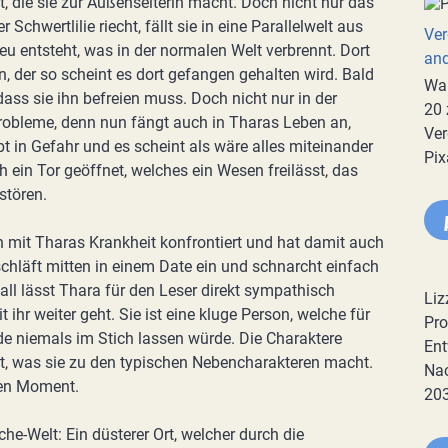
t, die sie zur Außenseiterin macht. Doch nicht nur das
er Schwertlilie riecht, fällt sie in eine Parallelwelt aus
Ver
neu entsteht, was in der normalen Welt verbrennt. Dort
an
n, der so scheint es dort gefangen gehalten wird. Bald
War
 dass sie ihn befreien muss. Doch nicht nur in der
20 
robleme, denn nun fängt auch in Tharas Leben an,
Ver
bt in Gefahr und es scheint als wäre alles miteinander
Pix
 ein Tor geöffnet, welches ein Wesen freilässt, das
stören.
mit Tharas Krankheit konfrontiert und hat damit auch
schläft mitten in einem Date ein und schnarcht einfach
all lässt Thara für den Leser direkt sympathisch
Liz
ihr weiter geht. Sie ist eine kluge Person, welche für
Pro
nde niemals im Stich lassen würde. Die Charaktere
Ent
t, was sie zu den typischen Nebencharakteren macht.
Nac
gen Moment.
20
che-Welt: Ein düsterer Ort, welcher durch die