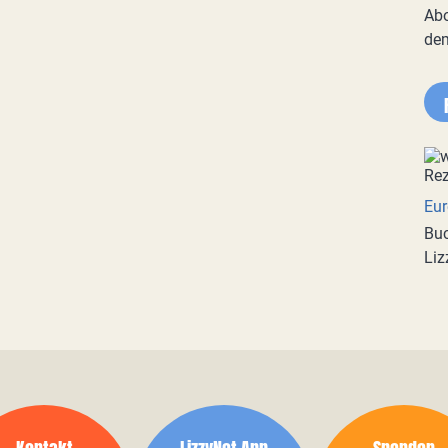
Abo
de
Eur
Buc
Liz