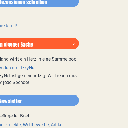
Rezensionen schreiben
reib mit!
In eigener Sache
nden an LizzyNet
zyNet ist gemeinnützig. Wir freuen uns
r jede Spende!
Newsletter
e Projekte, Wettbewerbe, Artikel