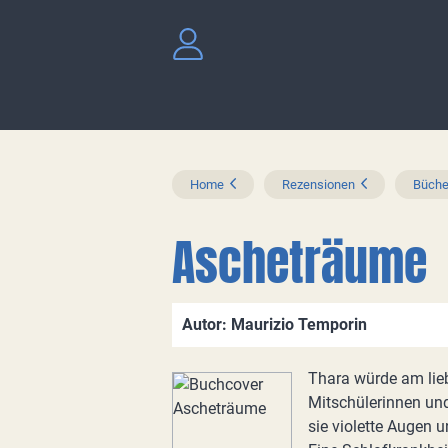
Home
Rezensionen
Büche
Ascheträume
Autor: Maurizio Temporin
Thara würde am lieb
Mitschülerinnen und
sie violette Augen u