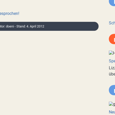
besprochen!
Sch
tor: doeni - Stand: 4. April 2012
Spe
Liz
übe
Neu