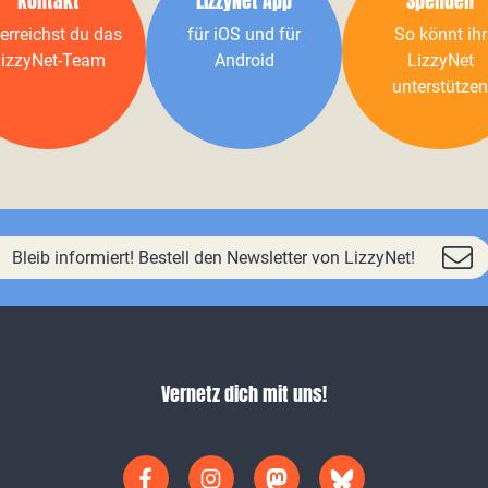
Kontakt
LizzyNet App
Spenden
erreichst du das
für iOS und für
So könnt ihr
izzyNet-Team
Android
LizzyNet
unterstützen
Bleib informiert! Bestell den Newsletter von LizzyNet!
Vernetz dich mit uns!