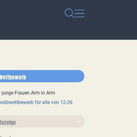
Wettbewerb
reibwettbewerb für alle von 12-26
Anzeige