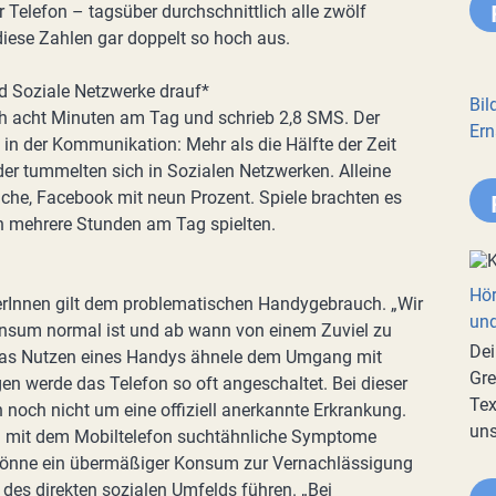
r Telefon – tagsüber durchschnittlich alle zwölf
diese Zahlen gar doppelt so hoch aus.
nd Soziale Netzwerke drauf*
Bil
lich acht Minuten am Tag und schrieb 2,8 SMS. Der
Ern
in der Kommunikation: Mehr als die Hälfte der Zeit
er tummelten sich in Sozialen Netzwerken. Alleine
che, Facebook mit neun Prozent. Spiele brachten es
n mehrere Stunden am Tag spielten.
Hör
erInnen gilt dem problematischen Handygebrauch. „Wir
und
Konsum normal ist und ab wann von einem Zuviel zu
Dei
. Das Nutzen eines Handys ähnele dem Umgang mit
Gre
 werde das Telefon so oft angeschaltet. Bei dieser
Tex
noch nicht um eine offiziell anerkannte Erkrankung.
uns
g mit dem Mobiltelefon suchtähnliche Symptome
 könne ein übermäßiger Konsum zur Vernachlässigung
des direkten sozialen Umfelds führen. „Bei