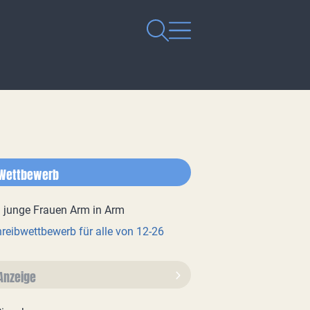
Wettbewerb
reibwettbewerb für alle von 12-26
Anzeige