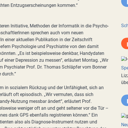
echten Entzugserscheinungen kommen.“
Sch
ren Initiative, Methoden der Informatik in die Psycho-
nschaftlerInnen sprechen auch vom neuen
 einer aktuellen Publikation in der Zeitschrift
wiefern Psychologie und Psychiatrie von den damit
könnten. „Es ist beispielsweise denkbar, Handydaten
f einer Depression zu messen“, erläutert Montag. „Wir
 Psychiater Prof. Dr. Thomas Schläpfer vom Bonner
Spe
e durch.“
Liz
übe
m in sozialem Rückzug und der Unfähigkeit, sich an
erläuft oft episodisch. „Wir vermuten, dass sich
andy-Nutzung messbar ändert“, erläutert Prof.
elsweise weniger oft an und geht seltener vor die Tür –
nes dank GPS ebenfalls registrieren können.“ Ein
tienten also als Diagnose-Instrument nutzen und
Neu