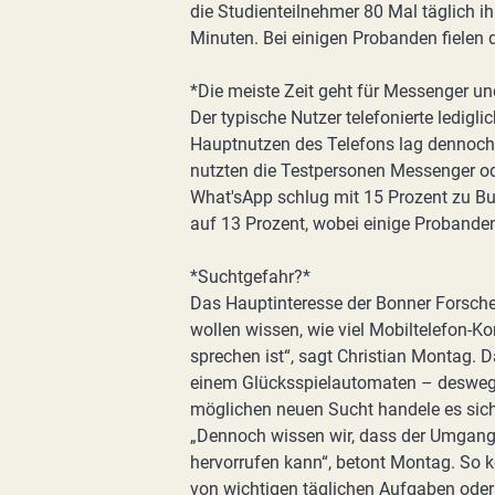
die Studienteilnehmer 80 Mal täglich ih
Minuten. Bei einigen Probanden fielen 
*Die meiste Zeit geht für Messenger u
Der typische Nutzer telefonierte ledig
Hauptnutzen des Telefons lag dennoch 
nutzten die Testpersonen Messenger od
What'sApp schlug mit 15 Prozent zu Bu
auf 13 Prozent, wobei einige Probande
*Suchtgefahr?*
Das Hauptinteresse der Bonner Forsch
wollen wissen, wie viel Mobiltelefon-
sprechen ist“, sagt Christian Montag
einem Glücksspielautomaten – deswegen
möglichen neuen Sucht handele es sich 
„Dennoch wissen wir, dass der Umgan
hervorrufen kann“, betont Montag. So
von wichtigen täglichen Aufgaben oder 