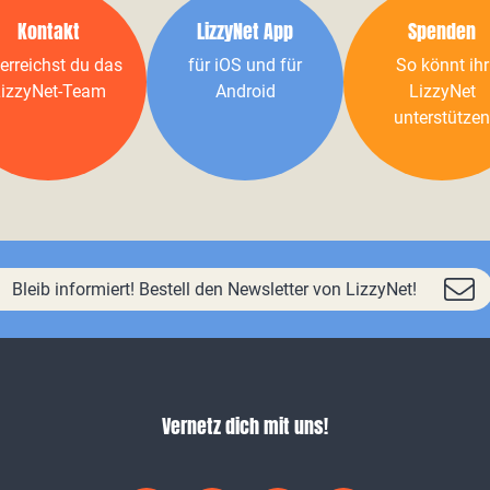
Kontakt
LizzyNet App
Spenden
erreichst du das
für iOS und für
So könnt ihr
izzyNet-Team
Android
LizzyNet
unterstützen
Bleib informiert! Bestell den Newsletter von LizzyNet!
Vernetz dich mit uns!