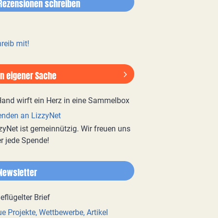
Rezensionen schreiben
reib mit!
In eigener Sache
nden an LizzyNet
zyNet ist gemeinnützig. Wir freuen uns
r jede Spende!
Newsletter
e Projekte, Wettbewerbe, Artikel