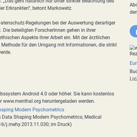
 „Das geht natürlich nur unter strikter Beachtung des
Abo
er Erkrankten“, betont Markowetz.
de
Datenschutz-Regelungen bei der Auswertung derartiger
Die beteiligten ForscherInnen gehen in ihrer
ethischen Aspekte ihrer Arbeit ein. Mit der ärztlichen
e Methode für den Umgang mit Informationen, die strikt
erde.
Eur
Buc
Liz
ebssystem Android 4.0 oder höher. Sie kann kostenlos
er www.menthal.org heruntergeladen werden.
Shaping Modern Psychometrics
ig Data Shaping Modern Psychometrics; Medical
016/j.mehy.2013.11.030; im Druck)