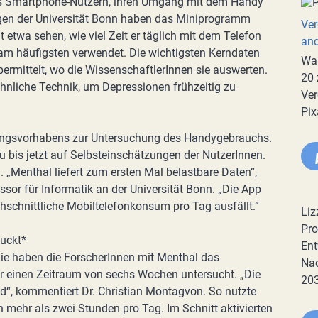
 es Smartphone-Nutzern, ihren Umgang mit dem Handy
gen der Universität Bonn haben das Miniprogramm
Ver
it etwa sehen, wie viel Zeit er täglich mit dem Telefon
an
am häufigsten verwendet. Die wichtigsten Kerndaten
War
ermittelt, wo die WissenschaftlerInnen sie auswerten.
20 
ähnliche Technik, um Depressionen frühzeitig zu
Ver
Pix
chungsvorhabens zur Untersuchung des Handygebrauchs.
u bis jetzt auf Selbsteinschätzungen der NutzerInnen.
 „Menthal liefert zum ersten Mal belastbare Daten“,
sor für Informatik an der Universität Bonn. „Die App
rchschnittliche Mobiltelefonkonsum pro Tag ausfällt.“
Liz
Pro
uckt*
Ent
udie haben die ForscherInnen mit Menthal das
Nac
r einen Zeitraum von sechs Wochen untersucht. „Die
20
d“, kommentiert Dr. Christian Montagvon. So nutzte
n mehr als zwei Stunden pro Tag. Im Schnitt aktivierten