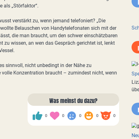
 als „Störfaktor“.
sst verstärkt zu, wenn jemand telefoniert? „Die
Sch
wollte Belauschen von Handytelefonaten sich mit der
lässt, die man braucht, um den schwer einschätzbaren
t zu wissen, an wen das Gespräch gerichtet ist, lenkt
Vessel.
s sinnvoll, nicht unbedingt in der Nähe zu
 volle Konzentration braucht – zumindest nicht, wenn
Spe
Liz
übe
Was meinst du dazu?
0
0
0
0
0
Neu