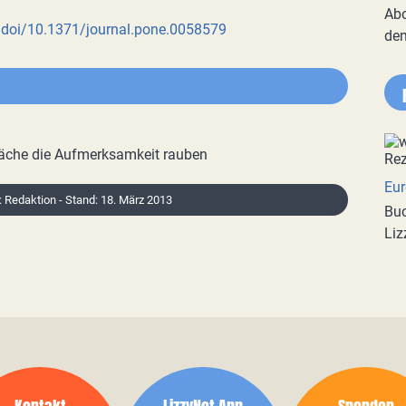
Abo
o:doi/10.1371/journal.pone.0058579
de
äche die Aufmerksamkeit rauben
Eur
r: Redaktion - Stand: 18. März 2013
Buc
Liz