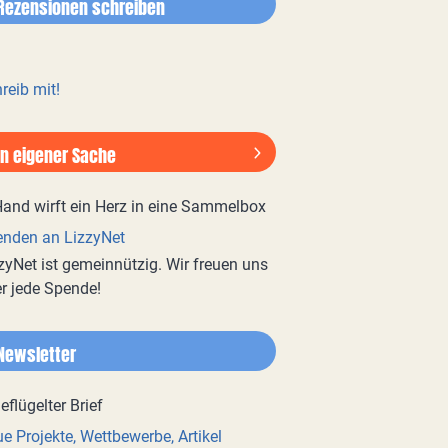
Rezensionen schreiben
reib mit!
In eigener Sache
nden an LizzyNet
zyNet ist gemeinnützig. Wir freuen uns
r jede Spende!
Newsletter
e Projekte, Wettbewerbe, Artikel