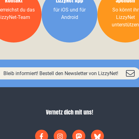
Kontakt
LizzyNet App
Spenden
erreichst du das
für iOS und für
So könnt ihr
izzyNet-Team
Android
LizzyNet
unterstützen
Bleib informiert! Bestell den Newsletter von LizzyNet!
Vernetz dich mit uns!