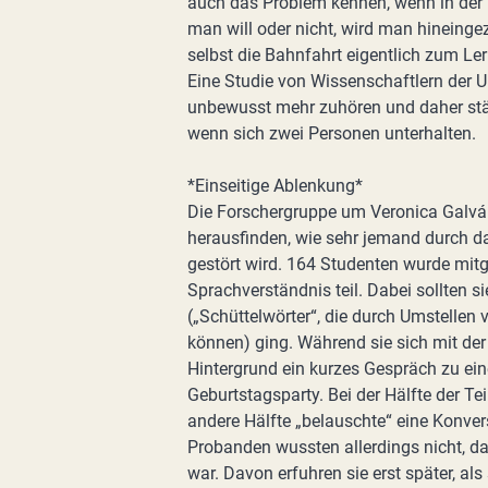
auch das Problem kennen, wenn in der
man will oder nicht, wird man hineing
selbst die Bahnfahrt eigentlich zum Le
Eine Studie von Wissenschaftlern der Un
unbewusst mehr zuhören und daher stär
wenn sich zwei Personen unterhalten.
*Einseitige Ablenkung*
Die Forschergruppe um Veronica Galván 
herausfinden, wie sehr jemand durch d
gestört wird. 164 Studenten wurde mit
Sprachverständnis teil. Dabei sollten 
(„Schüttelwörter“, die durch Umstelle
können) ging. Während sie sich mit der
Hintergrund ein kurzes Gespräch zu ei
Geburtstagsparty. Bei der Hälfte der Te
andere Hälfte „belauschte“ eine Konver
Probanden wussten allerdings nicht, d
war. Davon erfuhren sie erst später, als