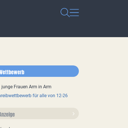
Wettbewerb
reibwettbewerb für alle von 12-26
Anzeige