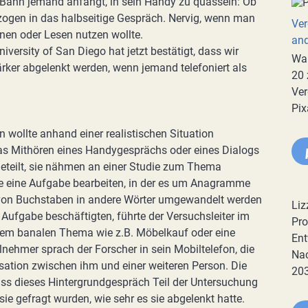
 Bahn jemand anfängt, in sein Handy zu quasseln: Ob
ezogen in das halbseitige Gespräch. Nervig, wenn man
Ver
rnen oder Lesen nutzen wollte.
an
iversity of San Diego hat jetzt bestätigt, dass wir
War
ker abgelenkt werden, wenn jemand telefoniert als
20 
Ver
Pix
wollte anhand einer realistischen Situation
as Mithören eines Handygesprächs oder eines Dialogs
geteilt, sie nähmen an einer Studie zum Thema
sie eine Aufgabe bearbeiten, in der es um Anagramme
n von Buchstaben in andere Wörter umgewandelt werden
Liz
 Aufgabe beschäftigten, führte der Versuchsleiter im
Pro
nem banalen Thema wie z.B. Möbelkauf oder eine
Ent
ilnehmer sprach der Forscher in sein Mobiltelefon, die
Nac
sation zwischen ihm und einer weiteren Person. Die
20
ass dieses Hintergrundgespräch Teil der Untersuchung
 sie gefragt wurden, wie sehr es sie abgelenkt hatte.