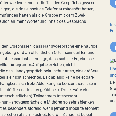
örter wiedererkennen, die Teil des Gesprächs gewesen
enigen, die das einseitige Telefonat mitgehört hatten,
 empfunden hatten als die Gruppe mit dem Zwei-
 sich an mehr Wörter und Inhalt des Gesprächs
Bil
Ern
s den Ergebnissen, dass Handygespräche eine häufige
mgebung und an öffentlichen Orten sein dürften und
nteressant ist allerdings, dass sich die Ergebnisse,
ellten Anagramm-Aufgabe erzielten, nicht
Hör
 die das Handygespräch belauscht hatten, eine größere
und
n sie nicht schlechter. Es gab also keine belegbare
Dei
Fähigkeit, sich trotz Ablenkung zu konzentrieren, sehr
Gre
en dürften darin eher geübt sein. Daher wäre eine
Tex
nterschiedlichen) Teilnehmern interessant.
uns
 nur Handygespräche die Mithörer so sehr ablenken
st es besonders störend, wenn jemand mobil telefoniert,
r sprechen als am Festnetztelefon. Zunächst belegt