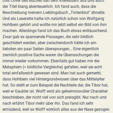
Das Cover des Buches sah sehr interessant aus und auch
der Titel klang abenteuerlich. Ich fand auch, dass die
Beschreibung meinem Lieblingsbuch ,,Tintenblut“ ähnelte.
Und als Leseratte hatte ich natürlich schon von Wolfgang
Hohlbein gehört und wollte mir jetzt selbst ein Bild von ihm
machen. Allerdings fand ich das Buch etwas enttäuschend.
Zwar gab es spannende Passagen, die sehr bildlich
geschildert werden, aber zwischendurch hätte ich am
liebsten ein paar Seiten übersprungen… Eine eigentlich
ziemlich positive Sache waren die Überraschungen die
immer wieder vorkommen. Ebenfalls gut haben mir die
Metaphern (= bildliche Vergleiche) gefallen, weil sie echt
total einfallsreich gewesen sind. Man hat auch gemerkt,
dass Hohlbein viel Hintergrundwissen über das Mittelalter
hat. So stellt er zum Beispiel die Nachteile dar, die Tibor hat,
weil er Gaukler ist. Wolff wird als geheimnisvoller Charakter
beschrieben, der nicht viel von sich preisgibt. Nur nach und
nach erfährt Tibor mehr über ihn. Das fand ich sehr
ermüdend, weil es Wolff wirklich alles aus der Nase gezogen