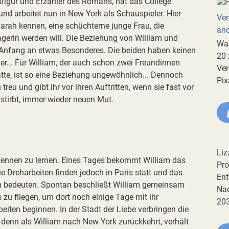
tfigur und Erzähler des Romans, hat das College
nd arbeitet nun in New York als Schauspieler. Hier
Ver
Sarah kennen, eine schüchterne junge Frau, die
an
gerin werden will. Die Beziehung von William und
War
 Anfang an etwas Besonderes. Die beiden haben keinen
20 
er... Für William, der auch schon zwei Freundinnen
Ver
atte, ist so eine Beziehung ungewöhnlich... Dennoch
Pix
 treu und gibt ihr vor ihren Auftritten, wenn sie fast vor
stirbt, immer wieder neuen Mut.
Liz
er kennen zu lernen. Eines Tages bekommt William das
Pro
e Dreharbeiten finden jedoch in Paris statt und das
Ent
h bedeuten. Spontan beschließt William gemeinsam
Nac
zu fliegen, um dort noch einige Tage mit ihr
20
eiten beginnen. In der Stadt der Liebe verbringen die
denn als William nach New York zurückkehrt, verhält