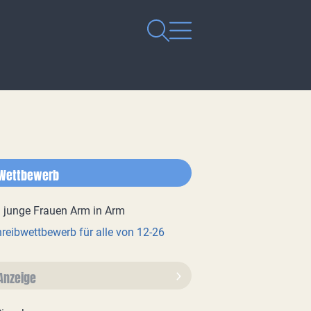
Wettbewerb
reibwettbewerb für alle von 12-26
Anzeige