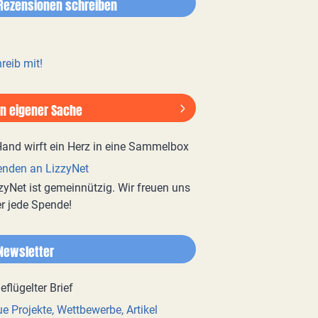
Rezensionen schreiben
reib mit!
In eigener Sache
nden an LizzyNet
zyNet ist gemeinnützig. Wir freuen uns
r jede Spende!
Newsletter
e Projekte, Wettbewerbe, Artikel