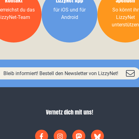
Kontakt
LizzyNet App
Spenden
erreichst du das
für iOS und für
So könnt ihr
izzyNet-Team
Android
LizzyNet
unterstützen
Bleib informiert! Bestell den Newsletter von LizzyNet!
Vernetz dich mit uns!