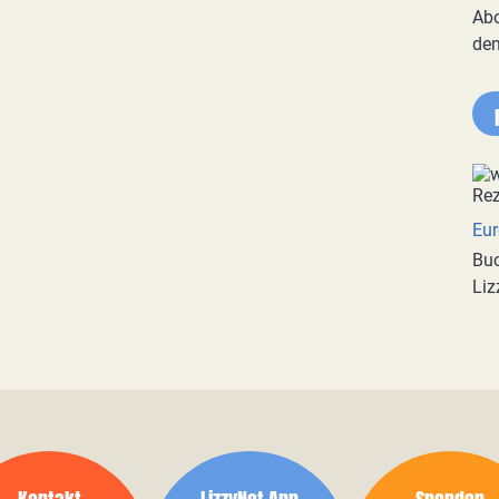
Abo
de
Eur
Buc
Liz