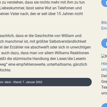
m zu verstehen, dass sie nichts mehr mit ihm zu tun
 Liebeskummer, lässt seine Wut an Telefonen und
nen Vater nach, den er seit über 15 Jahren nicht
Bil
Ern
 sachlich, dass er die Geschichte von William und
ch manchmal ist, mit größter Selbstverständlichkeit
l der Erzähler nie abschweift oder sich in unwichtigen
er auch dazu, dass man vor allem Williams Reaktionen
eißt die stürmische Handlung den Leser/die Leserin
Hör
 weg“ eine empfehlenswerte, unterhaltsame, gänzlich
und
hichte.
Dei
Gre
tor: alexi - Stand: 7. Januar 2002
Tex
uns