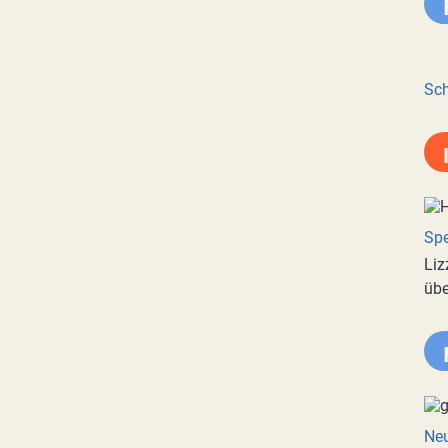
Sch
Spe
Liz
übe
Neu