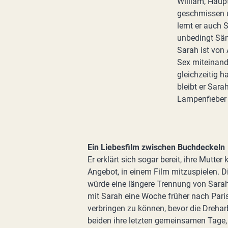
William, Haup
geschmissen u
lernt er auch 
unbedingt Sän
Sarah ist von
Sex miteinand
gleichzeitig h
bleibt er Sarah
Lampenfieber 
Ein Liebesfilm zwischen Buchdeckeln
Er erklärt sich sogar bereit, ihre Mutt
Angebot, in einem Film mitzuspielen. Di
würde eine längere Trennung von Sara
mit Sarah eine Woche früher nach Paris 
verbringen zu können, bevor die Dreharb
beiden ihre letzten gemeinsamen Tage, 