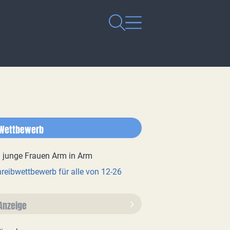
Wettbewerb
reibwettbewerb für alle von 12-26
Anzeige