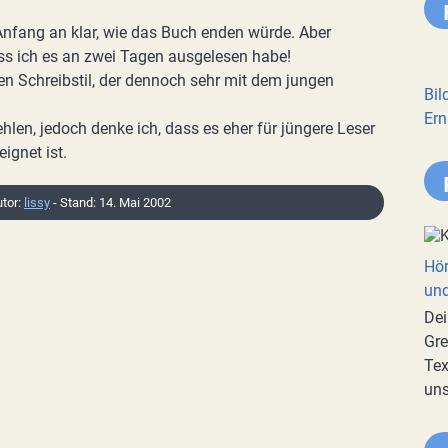
Anfang an klar, wie das Buch enden würde. Aber
ss ich es an zwei Tagen ausgelesen habe!
n Schreibstil, der dennoch sehr mit dem jungen
Bil
Ern
len, jedoch denke ich, dass es eher für jüngere Leser
ignet ist.
utor:
lissy
- Stand: 14. Mai 2002
Hör
und
Dei
Gre
Tex
uns