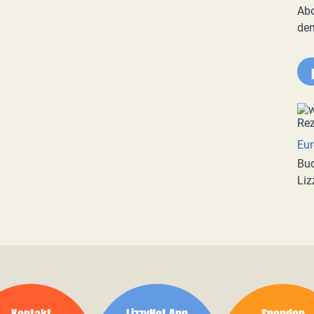
Abo
de
Eur
Buc
Liz