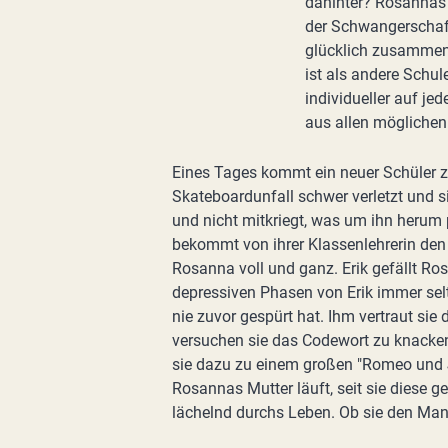
dahinter? Rosannas 
der Schwangerschaft
glücklich zusammen.
ist als andere Schul
individueller auf j
aus allen möglichen
Eines Tages kommt ein neuer Schüler zu
Skateboardunfall schwer verletzt und s
und nicht mitkriegt, was um ihn herum p
bekommt von ihrer Klassenlehrerin den 
Rosanna voll und ganz. Erik gefällt Ro
depressiven Phasen von Erik immer selt
nie zuvor gespürt hat. Ihm vertraut si
versuchen sie das Codewort zu knacken
sie dazu zu einem großen "Romeo und Jul
Rosannas Mutter läuft, seit sie diese g
lächelnd durchs Leben. Ob sie den Ma