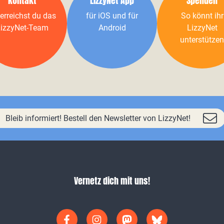
Kontakt
LizzyNet App
Spenden
erreichst du das
für iOS und für
So könnt ihr
izzyNet-Team
Android
LizzyNet
unterstützen
Bleib informiert! Bestell den Newsletter von LizzyNet!
Vernetz dich mit uns!