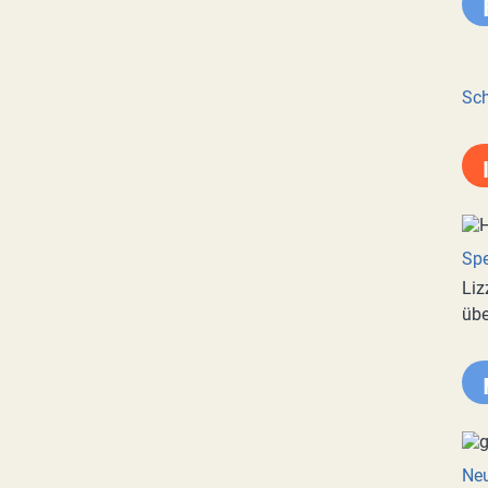
Sch
Spe
Liz
übe
Neu