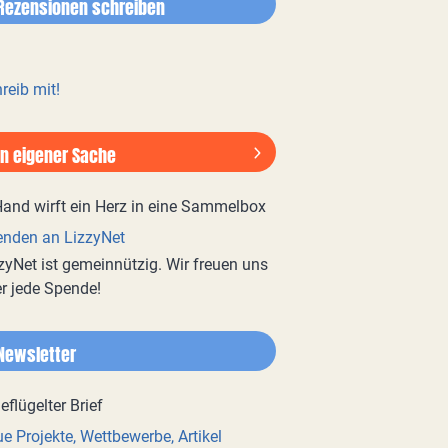
Rezensionen schreiben
reib mit!
In eigener Sache
nden an LizzyNet
zyNet ist gemeinnützig. Wir freuen uns
r jede Spende!
Newsletter
e Projekte, Wettbewerbe, Artikel