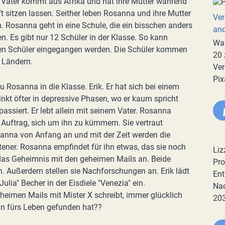
Vater kommt aus Afrika und hat ihre Mutter während
 sitzen lassen. Seither leben Rosanna und ihre Mutter
Ver
 Rosanna geht in eine Schule, die ein bisschen anders
an
en. Es gibt nur 12 Schüler in der Klasse. So kann
War
eden Schüler eingegangen werden. Die Schüler kommen
20 
 Ländern.
Ver
Pix
 Rosanna in die Klasse. Erik. Er hat sich bei einem
inkt öfter in depressive Phasen, wo er kaum spricht
assiert. Er lebt allein mit seinem Vater. Rosanna
Auftrag, sich um ihn zu kümmern. Sie vertraut
sanna von Anfang an und mit der Zeit werden die
ener. Rosanna empfindet für ihn etwas, das sie noch
Liz
e das Geheimnis mit den geheimen Mails an. Beide
Pro
. Außerdem stellen sie Nachforschungen an. Erik lädt
Ent
ia" Becher in der Eisdiele "Venezia" ein.
Nac
eheimen Mails mit Mister X schreibt, immer glücklich
20
nn fürs Leben gefunden hat??