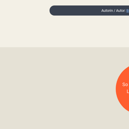
Autorin / Autor:
B
So 
L