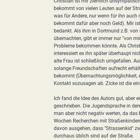
Christian ist mir ziemlich unsympatisc
bekommt von vielen Leuten auf der Stra
was für Andere, nur wenn für ihn auch no
bekommt dafür aber noch Geld). Mir ist 
bedankt. Als ihm in Dortmund z.B. von 
übernachten, gibt er immer nur "von mi
Probleme bekommen könnte. Als Christi
interessiert es ihn später überhaupt nich
alte Frau ist schließlich umgefallen. A
solange Freundschaften aufrecht erhäl
bekommt (Übernachtungsmöglichkeit, etc
Kontakt sozusagen ab. Zicke ist die ein
Ich fand die Idee des Autors gut, aber e
geschrieben. Die Jugendsprache in dem 
man aber nicht negativ werten, da das
Wochen Recherchen mit Straßenkindern
davon ausgehen, dass "Strassenkid" zw
durchaus üblich sind auf der Straße.