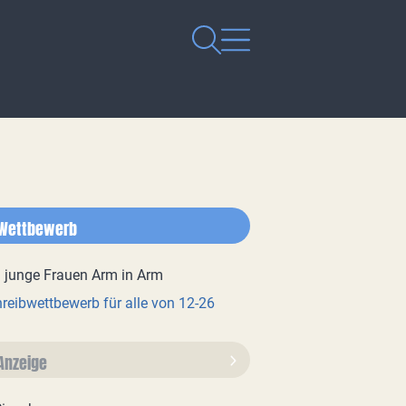
Wettbewerb
reibwettbewerb für alle von 12-26
Anzeige