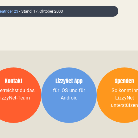
eatrice123
- Stand: 17. Oktober 2003
Kontakt
LizzyNet App
Spenden
erreichst du das
für iOS und für
So könnt ihr
izzyNet-Team
Android
LizzyNet
unterstützen