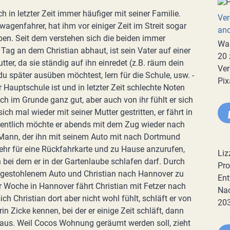
ich in letzter Zeit immer häufiger mit seiner Familie.
Ver
twagenfahrer, hat ihm vor einiger Zeit im Streit sogar
an
ben. Seit dem verstehen sich die beiden immer
War
Tag an dem Christian abhaut, ist sein Vater auf einer
20 
utter, da sie ständig auf ihn einredet (z.B. räum dein
Ver
u später ausüben möchtest, lern für die Schule, usw. -
Pix
Hauptschule ist und in letzter Zeit schlechte Noten
ich im Grunde ganz gut, aber auch von ihr fühlt er sich
ch mal wieder mit seiner Mutter gestritten, er fährt in
gentlich möchte er abends mit dem Zug wieder nach
n Mann, der ihn mit seinem Auto mit nach Dortmund
mehr für eine Rückfahrkarte und zu Hause anzurufen,
Liz
en bei dem er in der Gartenlaube schlafen darf. Durch
Pro
em gestohlenem Auto und Christian nach Hannover zu
Ent
er Woche in Hannover fährt Christian mit Fetzer nach
Nac
ch Christian dort aber nicht wohl fühlt, schläft er von
20
rin Zicke kennen, bei der er einige Zeit schläft, dann
 Haus. Weil Cocos Wohnung geräumt werden soll, zieht