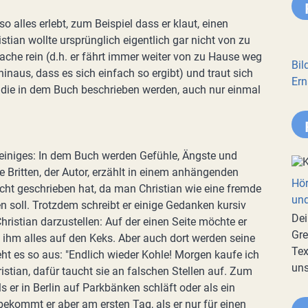
o alles erlebt, zum Beispiel dass er klaut, einen
stian wollte ursprünglich eigentlich gar nicht von zu
ache rein (d.h. er fährt immer weiter von zu Hause weg
Bil
naus, dass es sich einfach so ergibt) und traut sich
Ern
, die in dem Buch beschrieben werden, auch nur einmal
 einiges: In dem Buch werden Gefühle, Ängste und
e Britten, der Autor, erzählt in einem anhängenden
Hör
icht geschrieben hat, da man Christian wie eine fremde
und
 soll. Trotzdem schreibt er einige Gedanken kursiv
Dei
hristian darzustellen: Auf der einen Seite möchte er
Gre
 ihm alles auf den Keks. Aber auch dort werden seine
Tex
ieht es so aus: "Endlich wieder Kohle! Morgen kaufe ich
uns
hristian, dafür taucht sie an falschen Stellen auf. Zum
s er in Berlin auf Parkbänken schläft oder als ein
bekommt er aber am ersten Tag, als er nur für einen