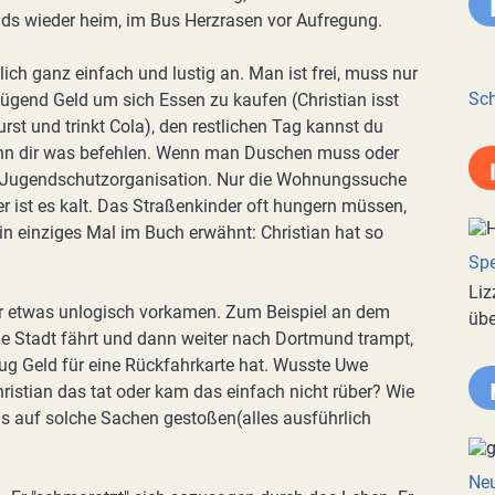
nds wieder heim, im Bus Herzrasen vor Aufregung.
ich ganz einfach und lustig an. Man ist frei, muss nur
Sch
ügend Geld um sich Essen zu kaufen (Christian isst
st und trinkt Cola), den restlichen Tag kannst du
nn dir was befehlen. Wenn man Duschen muss oder
er Jugendschutzorganisation. Nur die Wohnungssuche
er ist es kalt. Das Straßenkinder oft hungern müssen,
ein einziges Mal im Buch erwähnt: Christian hat so
.
Spe
Liz
mir etwas unlogisch vorkamen. Zum Beispiel an dem
übe
 die Stadt fährt und dann weiter nach Dortmund trampt,
ug Geld für eine Rückfahrkarte hat. Wusste Uwe
Christian das tat oder kam das einfach nicht rüber? Wie
ls auf solche Sachen gestoßen(alles ausführlich
Neu