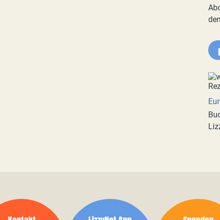
Abo
de
Eur
Buc
Liz