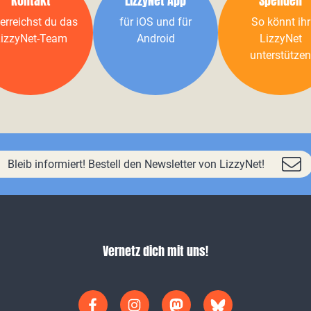
Kontakt
LizzyNet App
Spenden
erreichst du das
für iOS und für
So könnt ihr
izzyNet-Team
Android
LizzyNet
unterstützen
Bleib informiert! Bestell den Newsletter von LizzyNet!
Vernetz dich mit uns!