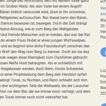
 ein Junge des Wolfsclans, lebt mit seinem Vater ganz
im Großen Wald. Als sein Vater bei einem Angriff
Ver
 Bären tödlich verwundet wird, lässt er ihn schwören,
an
Weltgeistes aufzusuchen. Nur dieser kann den Bären,
War
 Dämon besessen ist, besiegen. Doch die Zeit drängt
20 
 keine Ahnung, wie er zum Berg des Weltgeistes
Ver
. Und fremde Menschen soll er meiden, das war der Rat
Pix
 An einem Fluss findet er einen jungen Wolfswelpen,
hm und es beginnt eine dicke Freundschaft zwischen den
r Wolf den Weg zum Berg zu kennen. Doch als sie das
rak wegen einer Kleinigkeit zum Clanführer gebracht
en Neffe Hord behaupten. Als er schließlich mit
rst freigelassen werden, doch Renn, Hords Schwester,
Liz
 laut einer Prophezeiung dem Berg sein Herzblut opfert
Pro
elingt Torak, zu flüchten, und Renn schließt sich ihm
Ent
rei wichtigsten Teile der Weltseele, die der Lauscher
Nac
Hut vor dem Bär, der sie immer noch verfolgt, und dem
20
en Torak immer noch nicht verkraftet hat.