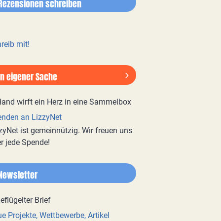
Rezensionen schreiben
reib mit!
In eigener Sache
nden an LizzyNet
zyNet ist gemeinnützig. Wir freuen uns
r jede Spende!
Newsletter
e Projekte, Wettbewerbe, Artikel