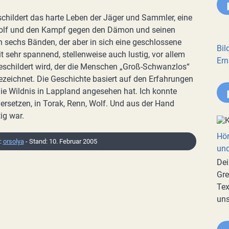
 schildert das harte Leben der Jäger und Sammler, eine
olf und den Kampf gegen den Dämon und seinen
on sechs Bänden, der aber in sich eine geschlossene
Bil
it sehr spannend, stellenweise auch lustig, vor allem
Ern
eschildert wird, der die Menschen „Groß-Schwanzlos“
bezeichnet. Die Geschichte basiert auf den Erfahrungen
die Wildnis in Lappland angesehen hat. Ich konnte
versetzen, in Torak, Renn, Wolf. Und aus der Hand
tig war.
Hör
r:
orsolya
- Stand: 10. Februar 2005
und
Dei
Gre
Tex
uns