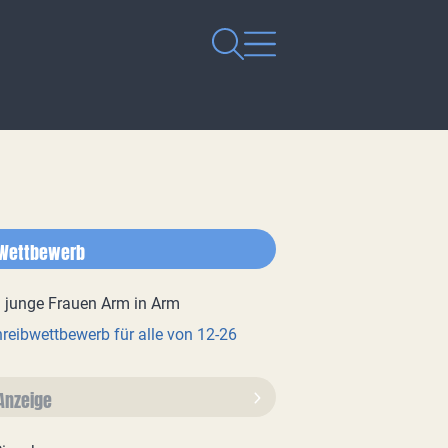
Wettbewerb
reibwettbewerb für alle von 12-26
Anzeige