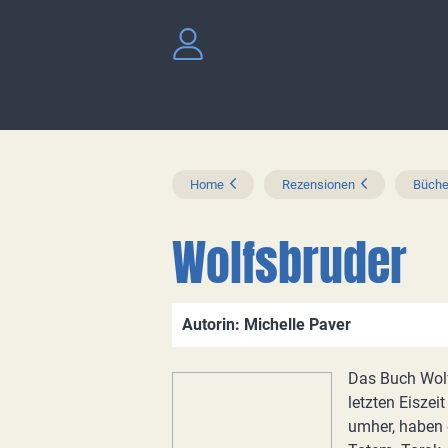
Home
Rezensionen
Büche
Wolfsbruder
Autorin: Michelle Paver
Das Buch Wolfs
letzten Eisze
umher, haben 