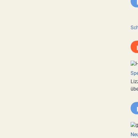
Sch
Spe
Liz
übe
Neu