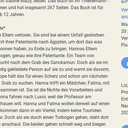
on Sabine Blazy, testen. Das Buch ist im Thienemann -
enen und hat insgesamt 267 Seiten. Das Buch ist für
Ver
b 12 Jahren.
an
War
te*
20 
 Eltern verloren. Sie sind bei einem Unfall gestorben.
Ver
mit ihrer Patentante nach Ägypten, um dort das was
Pix
egonnen haben, zu Ende zu bringen. Hannas Eltern
ogen, genau wie ihre Patentante. Ein Team von
sucht nach dem Grab des Sanckamun. Doch als sie im
g gekleidete Person auf sie zu und warnt sie davorm,
uppe hält das für einen Scherz und schon am nächsten
Grab zu suchen. Hanna trifft ein Mädchen, Fatma, mit
Liz
sammen ist. Sie ist die Nichte des Vorarbeiters und
Pro
nna fahren nach Luxor, weil der Professor am
Ent
chauen will. Hanna und Fatma wollen derweil auf einen
Nac
 kommen dann in ein Viertel, indem keine Touristen
20
r. Doch als sie durch einen Torbogen gehen, steht dort
n anschaut. Die beiden gehen schnell weg und biegen