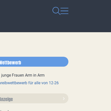
Wettbewerb
reibwettbewerb für alle von 12-26
Anzeige