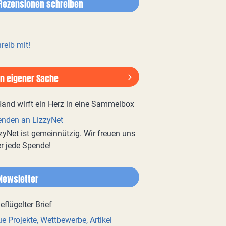
Rezensionen schreiben
reib mit!
In eigener Sache
nden an LizzyNet
zyNet ist gemeinnützig. Wir freuen uns
r jede Spende!
Newsletter
e Projekte, Wettbewerbe, Artikel