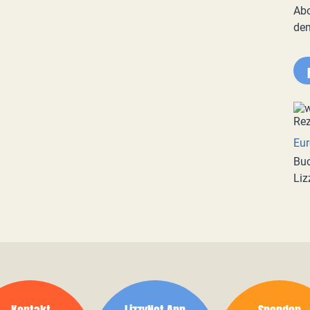
Abo
de
Eur
Buc
Liz