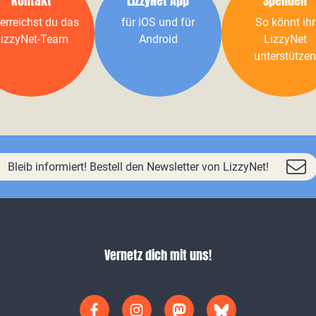
Kontakt
LizzyNet App
Spenden
erreichst du das
für iOS und für
So könnt ihr
izzyNet-Team
Android
LizzyNet
unterstützen
Bleib informiert! Bestell den Newsletter von LizzyNet!
Vernetz dich mit uns!