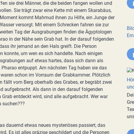
effen sie drei Männer, die die beiden fangen wollen und
llen. Sie trägt zwar eine Kette mit einem Skarabäus,
zten Moment kommt Mahmud ihnen zu Hilfe, ein Junge der
Wasser versorgt. Mit einem Schrecken fahren sie zur
Bil
weiten Tag der Ausgrabungen finden die Ägyptologen
Ern
rao in der Nähe sein Grab hat. In der darauf folgenden
dass ihr jemand an den Hals greift. Die Person
 konnte, um wen es sich handelte. Nach einigen
sgrabungen auf etwas hartes, dass sich dann als
s Pharao entpuppt. Am nächsten Tag haben sie das
ie waren schon im Vorraum der Grabkammer. Plötzlich
Hör
n fällt vom Berg oberhalb des Grabes, er begräbt zwei
und
ind aufgebracht. Als dann in den darauf folgenden
Dei
 Grab entdeckt wird, sind alle aufgebracht. Wer war
Gre
zu suchen???
Tex
uns
as dauernd etwas neues mysteriöses passiert, das
ird. Es ist alles präzise geschildert und die Personen