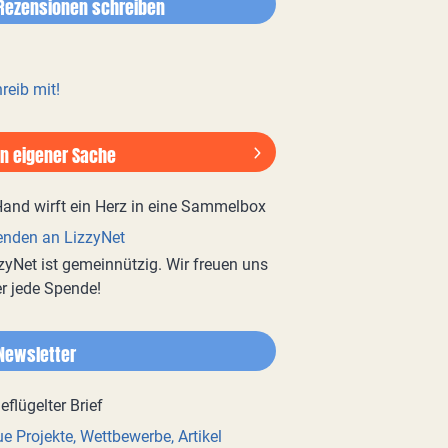
Rezensionen schreiben
reib mit!
In eigener Sache
nden an LizzyNet
zyNet ist gemeinnützig. Wir freuen uns
r jede Spende!
Newsletter
e Projekte, Wettbewerbe, Artikel