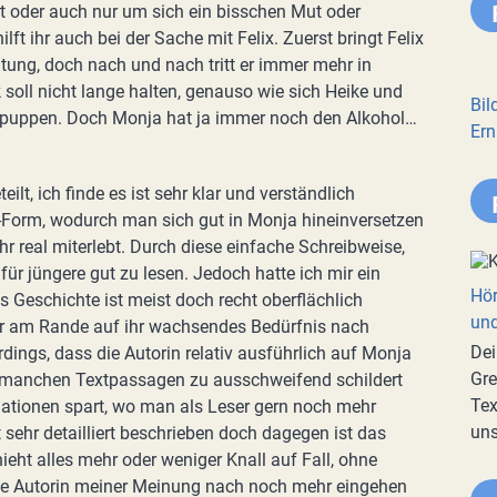
t oder auch nur um sich ein bisschen Mut oder
lft ihr auch bei der Sache mit Felix. Zuerst bringt Felix
itung, doch nach und nach tritt er immer mehr in
oll nicht lange halten, genauso wie sich Heike und
Bil
entpuppen. Doch Monja hat ja immer noch den Alkohol…
Ern
ilt, ich finde es ist sehr klar und verständlich
ch-Form, wodurch man sich gut in Monja hineinversetzen
r real miterlebt. Durch diese einfache Schreibweise,
für jüngere gut zu lesen. Jedoch hatte ich mir ein
Hör
 Geschichte ist meist doch recht oberflächlich
und
er am Rande auf ihr wachsendes Bedürfnis nach
Dei
rdings, dass die Autorin relativ ausführlich auf Monja
Gre
n manchen Textpassagen zu ausschweifend schildert
Tex
mationen spart, wo man als Leser gern noch mehr
uns
t sehr detailliert beschrieben doch dagegen ist das
eht alles mehr oder weniger Knall auf Fall, ohne
ie Autorin meiner Meinung nach noch mehr eingehen