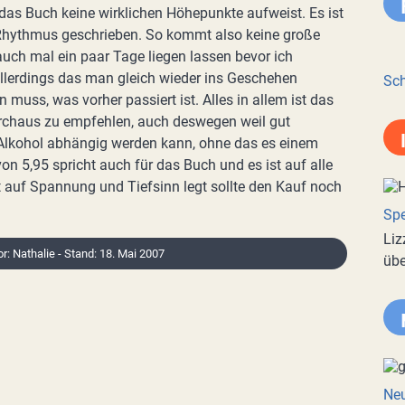
 das Buch keine wirklichen Höhepunkte aufweist. Es ist
Rhythmus geschrieben. So kommt also keine große
ch mal ein paar Tage liegen lassen bevor ich
 allerdings das man gleich wieder ins Geschehen
Sch
 muss, was vorher passiert ist. Alles in allem ist das
urchaus zu empfehlen, auch deswegen weil gut
 Alkohol abhängig werden kann, ohne das es einem
von 5,95 spricht auch für das Buch und es ist auf alle
rt auf Spannung und Tiefsinn legt sollte den Kauf noch
Spe
Liz
or: Nathalie - Stand: 18. Mai 2007
übe
Neu