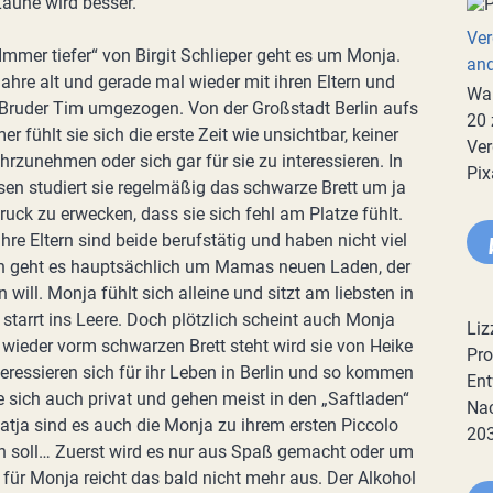
aune wird besser.
Ver
mmer tiefer“ von Birgit Schlieper geht es um Monja.
an
ahre alt und gerade mal wieder mit ihren Eltern und
War
 Bruder Tim umgezogen. Von der Großstadt Berlin aufs
20 
r fühlt sie sich die erste Zeit wie unsichtbar, keiner
Ver
hrzunehmen oder sich gar für sie zu interessieren. In
Pix
en studiert sie regelmäßig das schwarze Brett um ja
ruck zu erwecken, dass sie sich fehl am Platze fühlt.
hre Eltern sind beide berufstätig und haben nicht viel
n geht es hauptsächlich um Mamas neuen Laden, der
ill. Monja fühlt sich alleine und sitzt am liebsten in
tarrt ins Leere. Doch plötzlich scheint auch Monja
Liz
 wieder vorm schwarzen Brett steht wird sie von Heike
Pro
eressieren sich für ihr Leben in Berlin und so kommen
Ent
e sich auch privat und gehen meist in den „Saftladen“
Nac
Katja sind es auch die Monja zu ihrem ersten Piccolo
20
en soll… Zuerst wird es nur aus Spaß gemacht oder um
für Monja reicht das bald nicht mehr aus. Der Alkohol