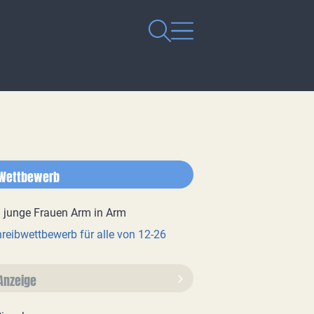
Wettbewerb
reibwettbewerb für alle von 12-26
Anzeige