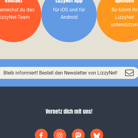
Kontakt
LizzyNet App
Spenden
erreichst du das
für iOS und für
So könnt ihr
izzyNet-Team
Android
LizzyNet
unterstützen
Bleib informiert! Bestell den Newsletter von LizzyNet!
Vernetz dich mit uns!