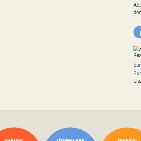
Abo
de
Eur
Buc
Liz