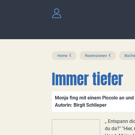
Home
Rezensionen
Büche
Immer tiefer
Monja fing mit einem Piccolo an und
Autorin: Birgit Schlieper
„ Entspann dic
du da?" "Hier,