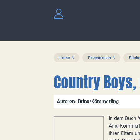
Home
Rezensionen
Büche
Country Boys,
Autoren: Brinx/Kömmerling
In dem Buch "
Anja Kömmerl
ihren Eltern 