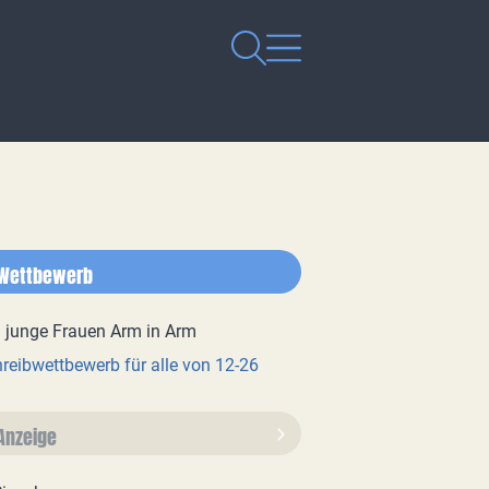
Wettbewerb
reibwettbewerb für alle von 12-26
Anzeige