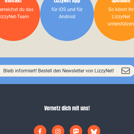
Kontakt
LizzyNet App
Spenden
erreichst du das
für iOS und für
So könnt ihr
izzyNet-Team
Android
LizzyNet
unterstützen
Bleib informiert! Bestell den Newsletter von LizzyNet!
Vernetz dich mit uns!