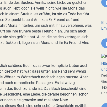
egen Ende des Buches, Annika seine Liebe zu gestehen.
rg auch liebt, doch sie weiß nicht, wie sie Mona das
h in einem Streit alles erfährt, ist sie zu Tode betrübt
en Zeitpunkt taucht Annikas Ex-Freund auf und
Bil
 fährt Mona hinterher, um sich mit ihr zu versöhnen, was
Ern
ruft sie ihre frühere beste Freundin an, um sich auch
ie sie sich gefühlt hat. Auch die beiden vertragen sich.
zurückkehrt, liegen sich Mona und ihr Ex-Freund Alex
Hör
rklich schönes Buch, dass zwar kompliziert, aber auch
und
ich gestört hat, war, dass unten am Rand sehr wenig
Dei
le Wörter im Wörterbuch nachschlagen musste. Aber
Gre
und auch romantische Passagen. Es ist witzig
Tex
enn das Buch zu Ende ist. Das Buch beschreibt eine
uns
ge Geschichte, eine Liebe, die gerade begonnen, schon
äter noch eine groteske und makabre Note.
s dieses Buch eine sehr schöne Geschichte erzählt,