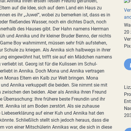
hat Annika ihren ersten festen Freund gefunden,
ltern auf die Idee, sich auf dem Land ein Haus zu
Ver
nnen es ihr „Juwel“, wobei zu bemerken ist, dass es in
an
der fließendes Wasser, noch ein dichtes Dach, noch
War
 innerhalb des Hauses gibt. Der Hahn namens Herrman
20 
früh und Annika und ihr kleiner Bruder Benno, der nichts
Ver
 Game Boy wahrnimmt, müssen sehr früh aufstehen,
Pix
 Schule zu kriegen. Als Annika sich halbwegs in ihrer
g eingewöhnt hat, trifft sie auf ein Mädchen namens
erliebt ist. Georg ist für die Kulissen im Schul-
verliebt in Annika. Doch Mona und Annika vertragen
n Monas Eltern ein Kalb zur Welt bringen. Mona
 und Annika verkuppelt die beiden. Sie nimmt sie mit
Liz
 zwischen den beiden. Aber als Annika ihren Freund
Pro
e Überraschung: Ihre frühere beste Freundin und ihr
Ent
t. Annika ist am Boden zerstört. Als sie zuhause
Nac
e Liebeserklärung auf einer Kuh und Annika hat den
20
önnte. Schließlich stellt sich jedoch heraus, dass die
n von einer Mitschülerin Annikas war, die sich in diese