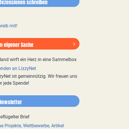
Rezensionen schreiben
reib mit!
In eigener Sache
nden an LizzyNet
zyNet ist gemeinnützig. Wir freuen uns
r jede Spende!
Newsletter
e Projekte, Wettbewerbe, Artikel