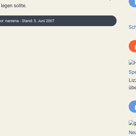
egen sollte.
or: naniena - Stand: 5. Juni 2007
Sch
Spe
Liz
übe
Neu