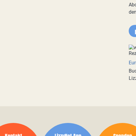
Abo
de
Eur
Buc
Liz