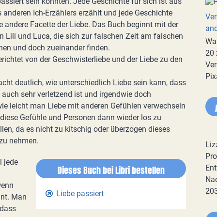
ssiert sein könnten. Jede Geschichte für sich ist aus
s anderen Ich-Erzählers erzählt und jede Geschichte
Ver
e andere Facette der Liebe. Das Buch beginnt mit der
an
 Lili und Luca, die sich zur falschen Zeit am falschen
War
rnen und doch zueinander finden.
20 
richtet von der Geschwisterliebe und der Liebe zu den
Ver
Pix
cht deutlich, wie unterschiedlich Liebe sein kann, dass
auch sehr verletzend ist und irgendwie doch
ie leicht man Liebe mit anderen Gefühlen verwechseln
diese Gefühle und Personen dann wieder los zu
len, da es nicht zu kitschig oder überzogen dieses
n zu nehmen.
Liz
Pro
l jede
Ent
Dieses Buch bei Libri bestellen
Nac
wenn
20
Liebe passiert
nnt. Man
 dass