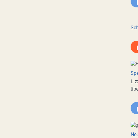
Sch
Spe
Liz
übe
Neu