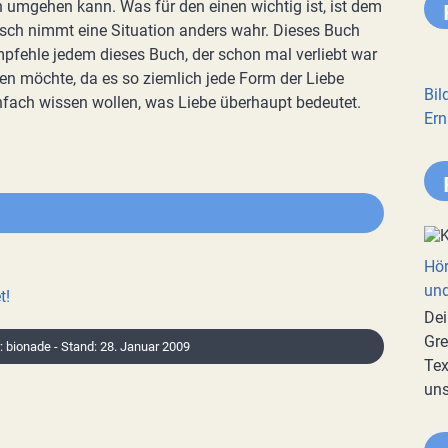
umgehen kann. Was für den einen wichtig ist, ist dem
ensch nimmt eine Situation anders wahr. Dieses Buch
empfehle jedem dieses Buch, der schon mal verliebt war
n möchte, da es so ziemlich jede Form der Liebe
Bil
infach wissen wollen, was Liebe überhaupt bedeutet.
Ern
Hör
und
t!
Dei
Gre
r: bionade - Stand: 28. Januar 2009
Tex
uns