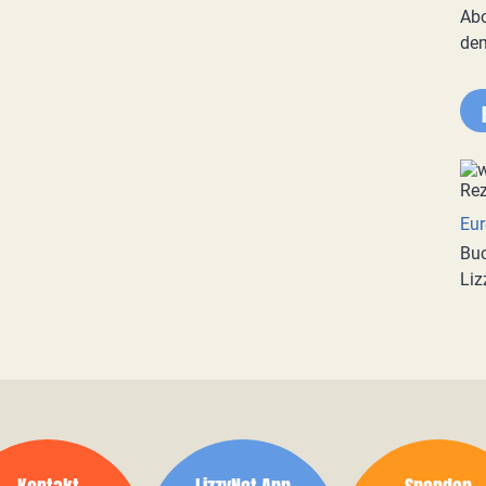
Abo
de
Eur
Buc
Liz