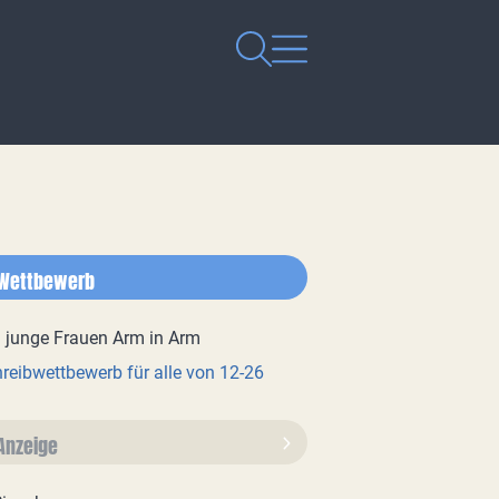
Wettbewerb
reibwettbewerb für alle von 12-26
Anzeige