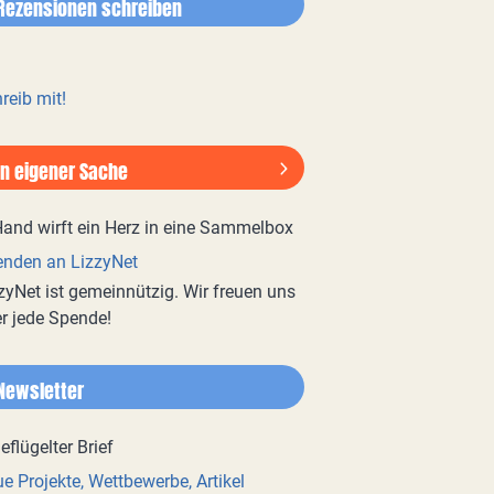
Rezensionen schreiben
reib mit!
In eigener Sache
nden an LizzyNet
zyNet ist gemeinnützig. Wir freuen uns
r jede Spende!
Newsletter
e Projekte, Wettbewerbe, Artikel