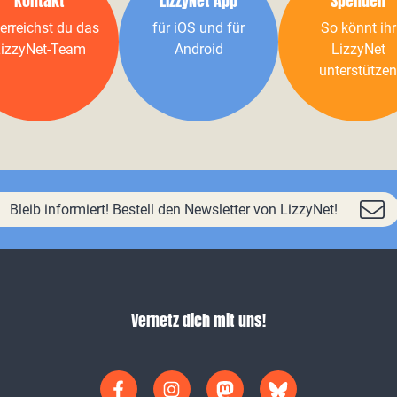
Kontakt
LizzyNet App
Spenden
erreichst du das
für iOS und für
So könnt ihr
izzyNet-Team
Android
LizzyNet
unterstützen
Bleib informiert! Bestell den Newsletter von LizzyNet!
Vernetz dich mit uns!