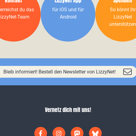
Kontakt
LizzyNet App
Spenden
erreichst du das
für iOS und für
So könnt ihr
izzyNet-Team
Android
LizzyNet
unterstützen
Bleib informiert! Bestell den Newsletter von LizzyNet!
Vernetz dich mit uns!