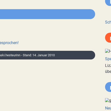
Sch
besprochen!
enski.hesteurinn - Stand: 14. Januar 2010
Spe
Liz
übe
Neu