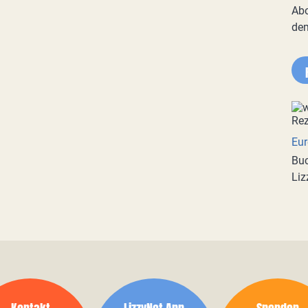
Abo
de
Eur
Buc
Liz