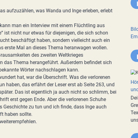
ll das aufzuzählen, was Wanda und Inge erleben, erlebt
 kann man ein Interview mit einem Flüchtling aus
Bil
 ist nicht nur etwas für diejenigen, die sich schon
Ern
ucht beschäftigt haben, sondern vielleicht auch ein
h das erste Mal an dieses Thema heranwagen wollen.
e Grausamkeiten des zweiten Weltkrieges
an das Thema herangeführt. Außerdem befindet sich
bekannte Wörter nachschlagen kann.
undert hat, war die Überschrift. Was die verlorenen
Hör
n haben, das erfährt der Leser erst ab Seite 263, und
und
äter. Das ist eigentlich ja auch nicht so schlimm, bei
Dei
hrift erst gegen Ende. Aber die verlorenen Schuhe
Gre
Geschichte zu tun und ich finde, dass Inge auch
Tex
ft haben sollte.
uns
 weiterempfehlen.