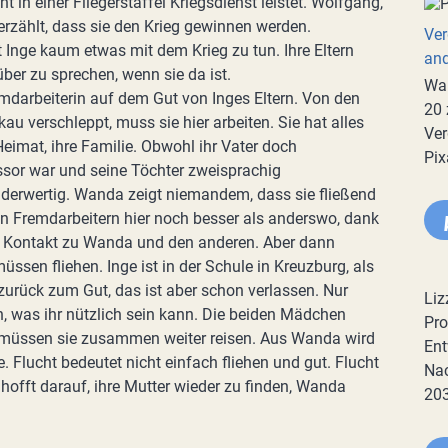
nt in einer Fliegerstaffel Kriegsdienst leistet. Wolfgang,
erzählt, dass sie den Krieg gewinnen werden.
Ver
 Inge kaum etwas mit dem Krieg zu tun. Ihre Eltern
an
ber zu sprechen, wenn sie da ist.
War
mdarbeiterin auf dem Gut von Inges Eltern. Von den
20 
au verschleppt, muss sie hier arbeiten. Sie hat alles
Ver
 Heimat, ihre Familie. Obwohl ihr Vater doch
Pix
sor war und seine Töchter zweisprachig
nderwertig. Wanda zeigt niemandem, dass sie fließend
en Fremdarbeitern hier noch besser als anderswo, dank
nen Kontakt zu Wanda und den anderen. Aber dann
sen fliehen. Inge ist in der Schule in Kreuzburg, als
urück zum Gut, das ist aber schon verlassen. Nur
Liz
 was ihr nützlich sein kann. Die beiden Mädchen
Pro
 müssen sie zusammen weiter reisen. Aus Wanda wird
Ent
 Flucht bedeutet nicht einfach fliehen und gut. Flucht
Nac
e hofft darauf, ihre Mutter wieder zu finden, Wanda
20