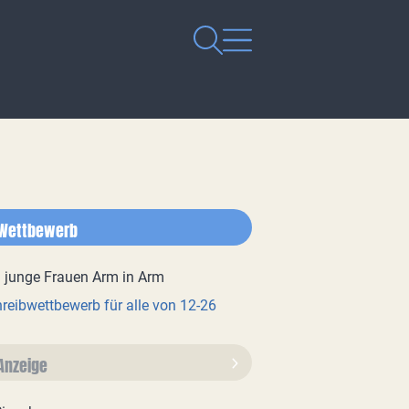
Wettbewerb
reibwettbewerb für alle von 12-26
Anzeige