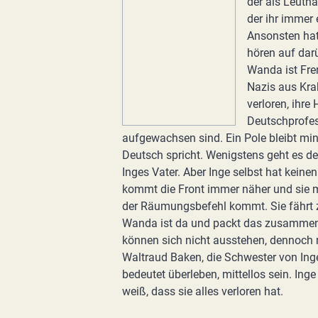
der als Leutna
der ihr immer 
Ansonsten hat
hören auf darü
Wanda ist Fre
Nazis aus Krak
verloren, ihre
Deutschprofes
aufgewachsen sind. Ein Pole bleibt mi
Deutsch spricht. Wenigstens geht es d
Inges Vater. Aber Inge selbst hat kei
kommt die Front immer näher und sie müs
der Räumungsbefehl kommt. Sie fährt z
Wanda ist da und packt das zusammen,
können sich nicht ausstehen, dennoch
Waltraud Baken, die Schwester von Inge.
bedeutet überleben, mittellos sein. Ing
weiß, dass sie alles verloren hat.