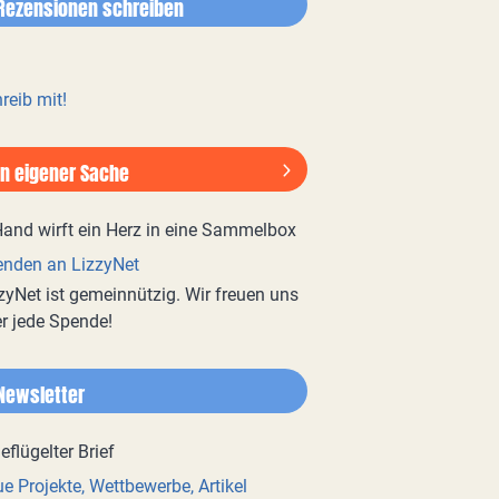
Rezensionen schreiben
reib mit!
In eigener Sache
nden an LizzyNet
zyNet ist gemeinnützig. Wir freuen uns
r jede Spende!
Newsletter
e Projekte, Wettbewerbe, Artikel