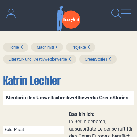
Home
Mach mit!
Projekte
Literatur- und Kreativwettbewerbe
GreenStories
Katrin Lechler
Mentorin des Umweltschreibwettbewerbs GreenStories
Das bin ich:
in Berlin geboren,
ausgeprägte Leidenschaft für
Foto: Privat
den Osten Europas, beruflich