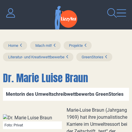
Home
Mach mit!
Projekte
Literatur- und Kreativwettbewerbe
GreenStories
Dr. Marie Luise Braun
Mentorin des Umweltschreibwettbewerbs GreenStories
Marie-Luise Braun (Jahrgang
1969) hat ihre journalistische
Karriere im Umweltressort bei
Foto: Privat
der Zeitschrift „test“ der