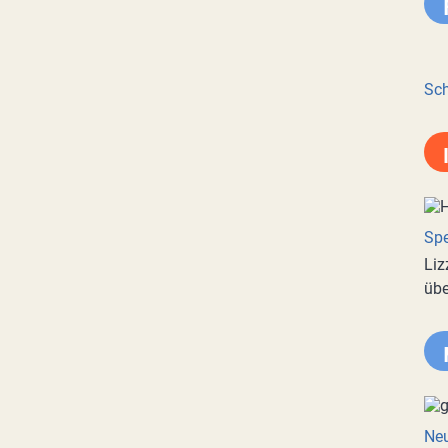
Sch
Spe
Liz
übe
Neu