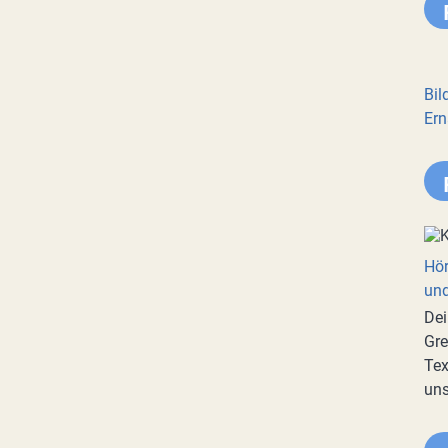
Bil
Ern
Hör
und
Dei
Gre
Tex
uns