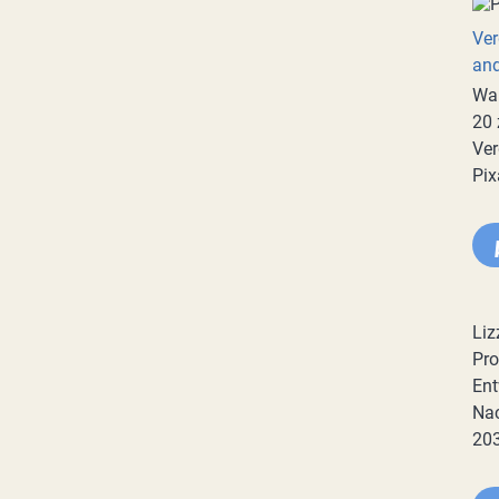
Ver
an
War
20 
Ver
Pix
Liz
Pro
Ent
Nac
20