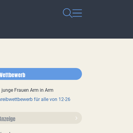
Wettbewerb
reibwettbewerb für alle von 12-26
Anzeige