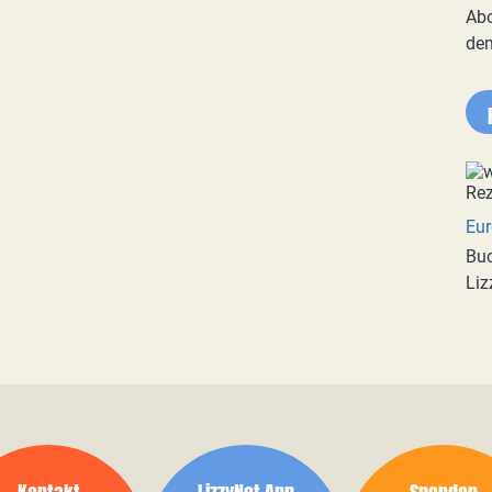
Abo
de
Eur
Buc
Liz