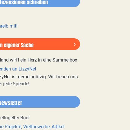
Rezensionen schreiben
reib mit!
In eigener Sache
nden an LizzyNet
zyNet ist gemeinnützig. Wir freuen uns
r jede Spende!
Newsletter
e Projekte, Wettbewerbe, Artikel