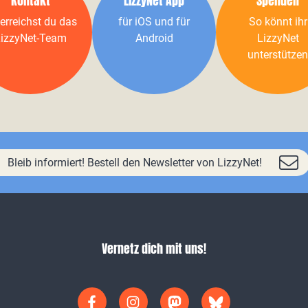
Kontakt
LizzyNet App
Spenden
erreichst du das
für iOS und für
So könnt ihr
izzyNet-Team
Android
LizzyNet
unterstützen
Bleib informiert! Bestell den Newsletter von LizzyNet!
Vernetz dich mit uns!