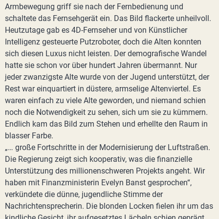
Armbewegung griff sie nach der Fernbedienung und
schaltete das Fernsehgerät ein. Das Bild flackerte unheilvoll.
Heutzutage gab es 4D-Fernseher und von Künstlicher
Intelligenz gesteuerte Putzroboter, doch die Alten konnten
sich diesen Luxus nicht leisten. Der demografische Wandel
hatte sie schon vor über hundert Jahren übermannt. Nur
jeder zwanzigste Alte wurde von der Jugend unterstützt, der
Rest war einquartiert in düstere, armselige Altenviertel. Es
waren einfach zu viele Alte geworden, und niemand schien
noch die Notwendigkeit zu sehen, sich um sie zu kümmern.
Endlich kam das Bild zum Stehen und erhellte den Raum in
blasser Farbe.
„… große Fortschritte in der Modernisierung der Luftstraßen.
Die Regierung zeigt sich kooperativ, was die finanzielle
Unterstützung des millionenschweren Projekts angeht. Wir
haben mit Finanzministerin Evelyn Banst gesprochen“,
verkündete die dünne, jugendliche Stimme der
Nachrichtensprecherin. Die blonden Locken fielen ihr um das
kindliche Gesicht, ihr aufgesetztes Lächeln schien geprägt