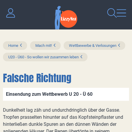
Home
Mach mit!
Wettbewerbe & Verlosungen
U20 - Ü60 - So wollen wir zusammen leben
Falsche Richtung
Einsendung zum Wettbewerb U 20 - Ü 60
Dunkelheit lag zäh und undurchdringlich über der Gasse.
Tropfen prasselten hinunter auf das Kopfsteinpflaster und
hinterließen dunkle Spuren an den dünnen Wänden der
anliegenden Häuser. Der Regen übertönte in seinem